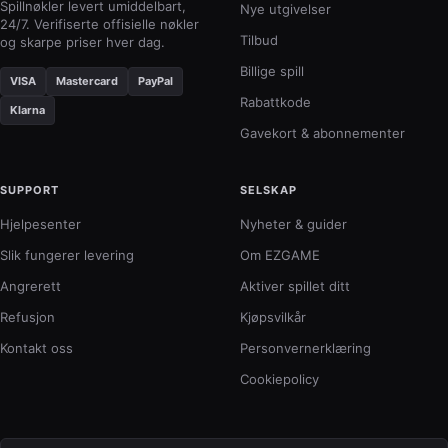
i
Spillnøkler levert umiddelbart,
Nye utgivelser
spill
24/7. Verifiserte offisielle nøkler
Tilbud
og skarpe priser hver dag.
Klæ
dem
Billige spill
VISA
Mastercard
PayPal
i
Rabattkode
tidl
Klarna
Gavekort & abonnementer
SUPPORT
SELSKAP
Hjelpesenter
Nyheter & guider
Slik fungerer levering
Om EZGAME
Angrerett
Aktiver spillet ditt
Refusjon
Kjøpsvilkår
Kontakt oss
Personvernerklæring
Cookiepolicy