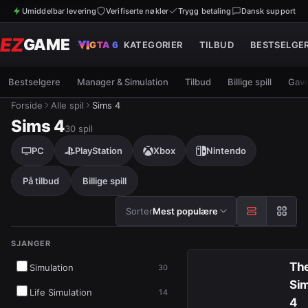
Umiddelbar levering
Verifiserte nøkler
Trygg betaling
Dansk support
EZ
GAME
GTA 6
KATEGORIER
TILBUD
BESTSELGE
Bestselgere
Manager & Simulation
Tilbud
Billige spill
Gave
Forside
Alle spil
Sims 4
Sims 4
30
spil
PC
PlayStation
Xbox
Nintendo
På tilbud
Billige spill
Sorter etter
Sorter
Mest populære
SJANGER
Resultater
Th
Simulation
30
Si
Life Simulation
14
4