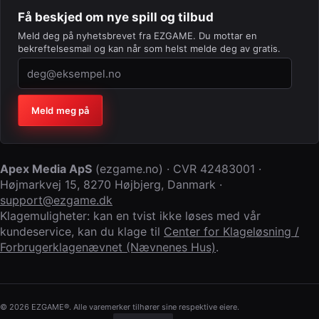
Få beskjed om nye spill og tilbud
Meld deg på nyhetsbrevet fra EZGAME. Du mottar en
bekreftelsesmail og kan når som helst melde deg av gratis.
Firma (la feltet stå tomt)
Meld meg på
Apex Media ApS
(
ezgame.no
) · CVR
42483001
·
Højmarkvej 15
,
8270 Højbjerg
,
Danmark
·
support@ezgame.dk
Klagemuligheter: kan en tvist ikke løses med vår
kundeservice, kan du klage til
Center for Klageløsning /
Forbrugerklagenævnet (Nævnenes Hus)
.
© 2026 EZGAME®. Alle varemerker tilhører sine respektive eiere.