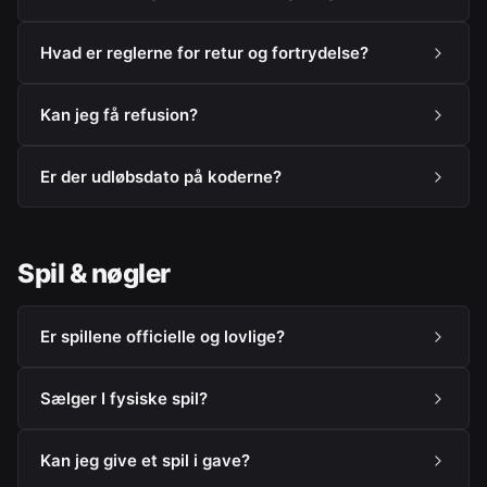
Hvad er reglerne for retur og fortrydelse?
Kan jeg få refusion?
Er der udløbsdato på koderne?
Spil & nøgler
Er spillene officielle og lovlige?
Sælger I fysiske spil?
Kan jeg give et spil i gave?