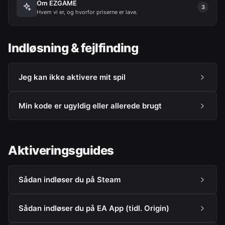
Om EZGAME
3
Hvem vi er, og hvorfor priserne er lave.
Indløsning & fejlfinding
Jeg kan ikke aktivere mit spil
Min kode er ugyldig eller allerede brugt
Aktiveringsguides
Sådan indløser du på Steam
Sådan indløser du på EA App (tidl. Origin)