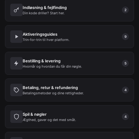
Indløsning & fejlfinding
2
Din kode driller? Start her.
Aktiveringsguides
9
Trin-for-trin til hver platform.
Bestilling & levering
5
Hvornår og hvordan du får din nøgle.
Betaling, retur & refundering
4
Betalingsmetoder og dine rettigheder.
Spil & nøgler
4
Ægthed, gaver og det med småt.