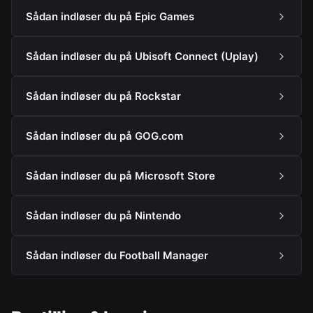
Sådan indløser du på Epic Games
Sådan indløser du på Ubisoft Connect (Uplay)
Sådan indløser du på Rockstar
Sådan indløser du på GOG.com
Sådan indløser du på Microsoft Store
Sådan indløser du på Nintendo
Sådan indløser du Football Manager