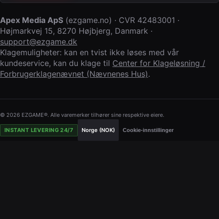
Apex Media ApS
(
ezgame.no
) · CVR
42483001
·
Højmarkvej 15
,
8270 Højbjerg
,
Danmark
·
support@ezgame.dk
Klagemuligheter: kan en tvist ikke løses med vår
kundeservice, kan du klage til
Center for Klageløsning /
Forbrugerklagenævnet (Nævnenes Hus)
.
© 2026 EZGAME®. Alle varemerker tilhører sine respektive eiere.
INSTANT LEVERING 24/7
Norge (NOK)
Cookie-innstillinger