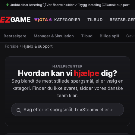
Umiddelbar levering
Verifiserte nøkler
Trygg betaling
Dansk support
EZ
GAME
GTA 6
KATEGORIER
TILBUD
BESTSELGE
Bestselgere
Manager & Simulation
Tilbud
Billige spill
Gave
Forside
Hjælp & support
HJÆLPECENTER
Hvordan kan vi
hjælpe
dig?
Søg blandt de mest stillede spørgsmål, eller vælg en
kategori. Finder du ikke svaret, sidder vores danske
team klar.
Søg i hjælpecenteret