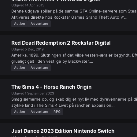
Udgivet
14 Apr, 2015
Denne udgave spiller på de samme GTA Online-servere som Ste
Aktiveres direkte hos Rockstar Games Grand Theft Auto V:…
Action
Adventure
Red Dead Redemption 2 Rockstar Digital
Udgivet
5 Dec, 2019
Amerika, 1899. Slutningen af ​​det vilde vesten-æra er begyndt. Eft
grueligt galt i den vestlige by Blackwater,…
Action
Adventure
The Sims 4 - Horse Ranch Origin
Udgivet
1 September 2023
Smøg ærmerne op, og skab dig et nyt liv med dyrevennerne på di
stykke land i The Sims 4 Livet på ranchen Expansion…
Action
Adventure
RPG
Just Dance 2023 Edition Nintendo Switch