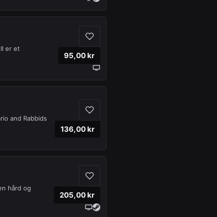
 er et
95,00 kr
rio and Rabbids
136,00 kr
en hård og
205,00 kr