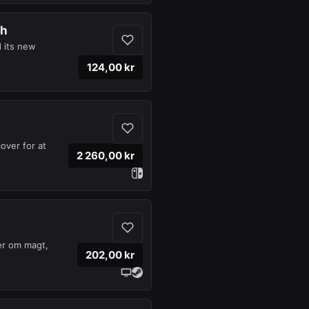
ch
 its new
124,00 kr
over for at
2 260,00 kr
er om magt,
202,00 kr