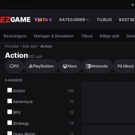
EZ
GAME
GTA 6
KATEGORIER
TILBUD
BESTSE
Bestselgere
Manager & Simulation
Tilbud
Billige spill
Gave
Forside
Alle spil
Action
Action
100
spil
PC
PlayStation
Xbox
Nintendo
På tilbud
SJANGER
Resultater
Action
100
Adventure
70
INSTANT
RPG
25
LEVERING
Strategy
16
Open World
13