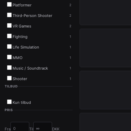
Platformer
2
INSTANT
Third-Person Shooter
2
LEVERING
VR Games
2
Fighting
1
Life Simulation
1
INSTANT
MMO
1
LEVERING
Music / Soundtrack
1
Shooter
1
TILBUD
INSTANT
LEVERING
Kun tilbud
PRIS
Fra
Til
DKK