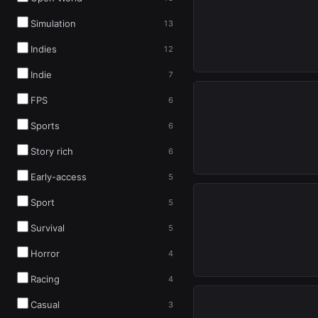
Simulation
13
INSTANT
Indies
12
LEVERING
Indie
7
FPS
6
Sports
6
INSTANT
Story rich
6
LEVERING
Early-access
5
Sport
5
Survival
5
INSTANT
Horror
4
LEVERING
Racing
4
Casual
3