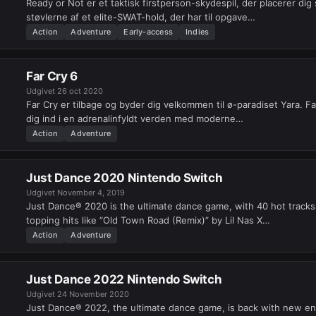
Ready or Not er et taktisk firstperson-skydespil, der placerer dig s
støvlerne af et elite-SWAT-hold, der har til opgave…
Action
Adventure
Early-access
Indies
Far Cry 6
Udgivet
26 oct 2020
Far Cry er tilbage og byder dig velkommen til ø-paradiset Yara. Fa
dig ind i en adrenalinfyldt verden med moderne…
Action
Adventure
Just Dance 2020 Nintendo Switch
Udgivet
November 4, 2019
Just Dance® 2020 is the ultimate dance game, with 40 hot tracks
topping hits like “Old Town Road (Remix)” by Lil Nas X…
Action
Adventure
Just Dance 2022 Nintendo Switch
Udgivet
24 November 2020
Just Dance® 2022, the ultimate dance game, is back with new e