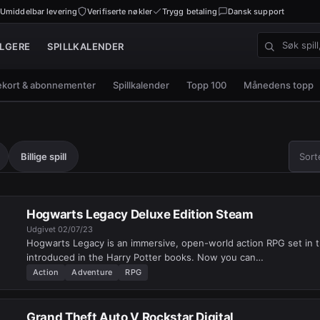
Umiddelbar levering
Verifiserte nøkler
Trygg betaling
Dansk support
LGERE
SPILLKALENDER
Søk spill, n
kort & abonnementer
Spillkalender
Topp 100
Månedens topp
Sorter
Billige spill
Sort
Hogwarts Legacy Deluxe Edition Steam
Udgivet
02/07/23
Hogwarts Legacy is an immersive, open-world action RPG set in th
introduced in the Harry Potter books. Now you can…
Action
Adventure
RPG
Grand Theft Auto V Rockstar Digital