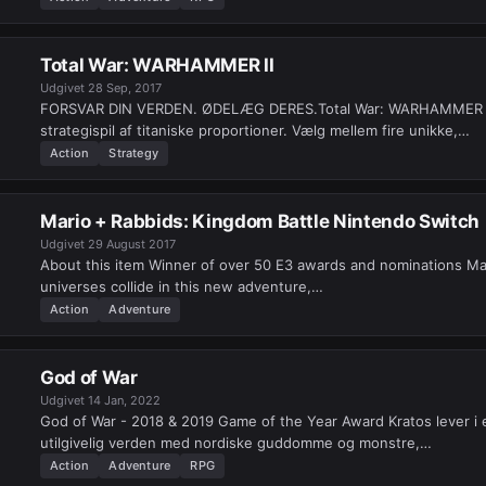
Total War: WARHAMMER II
Udgivet
28 Sep, 2017
FORSVAR DIN VERDEN. ØDELÆG DERES.Total War: WARHAMMER II
strategispil af titaniske proportioner. Vælg mellem fire unikke,…
Action
Strategy
Mario + Rabbids: Kingdom Battle Nintendo Switch
Udgivet
29 August 2017
About this item Winner of over 50 E3 awards and nominations Ma
universes collide in this new adventure,…
Action
Adventure
God of War
Udgivet
14 Jan, 2022
God of War - 2018 & 2019 Game of the Year Award Kratos lever i 
utilgivelig verden med nordiske guddomme og monstre,…
Action
Adventure
RPG