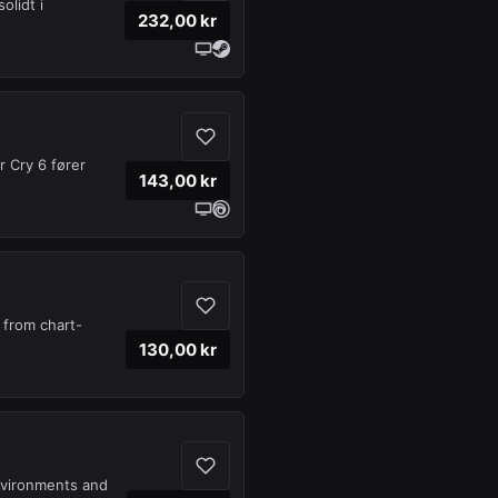
olidt i
232,00 kr
r Cry 6 fører
143,00 kr
 from chart-
130,00 kr
nvironments and