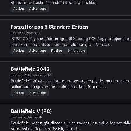
40 hot new tracks from chart-topping hits like…
Action
Adventure
Forza Horizon 5 Standard Edition
Udgivet
9 Nov, 2021
*OBS: CD Key kan både bruges til Xbox og PC* Begynd rejsen i 
landskab, med unikke monumentale udsigter i Mexico…
Action
Adventure
Racing
Simulation
Battlefield 2042
Udgivet
19 November 2021
Battlefield™ 2042 er et førstepersonsskydespil, der markerer den
spilseries tilbagevenden til eksplosiv krigsførelse i…
Action
Adventure
Battlefield V (PC)
Udgivet
9 Nov, 2018
Battlefield-serien går tilbage til sine rødder i en aldrig før set skild
Verdenskrig. Tag imod fysisk, all-out…