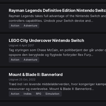
Rayman Legends Definitive Edition Nintendo Swit
Rayman Legends takes full advantage of the Nintendo Switch and
controllers capabilities. Undock your Switch device and…
Action
Adventure
LEGO City Undercover Nintendo Switch
Udgivet
4 April 2017
Tag styringen som Chase McCain, en politibetjent der går under c
opspore den berygtede og flygtede forbryder Rex Fury…
Action
Adventure
Mount & Blade II: Bannerlord
Udgivet
25 Oct, 2022
Træd ind i en levende middelalderverden, hvor kongeriger kæmp
ressourcer og overlevelse. Mount & Blade II: Bannerlord…
Action
Indies
RPG
Simulation