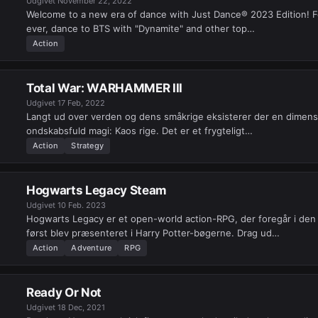
Udgivet
November 22, 2022
Welcome to a new era of dance with Just Dance® 2023 Edition! Fo
ever, dance to BTS with "Dynamite" and other top…
Action
Total War: WARHAMMER III
Udgivet
17 Feb, 2022
Langt ud over verden og dens småkrige eksisterer der en dimensi
ondskabsfuld magi: Kaos rige. Det er et frygteligt…
Action
Strategy
Hogwarts Legacy Steam
Udgivet
10 Feb. 2023
Hogwarts Legacy er et open-world action-RPG, der foregår i den
først blev præsenteret i Harry Potter-bøgerne. Drag ud…
Action
Adventure
RPG
Ready Or Not
Udgivet
18 Dec, 2021