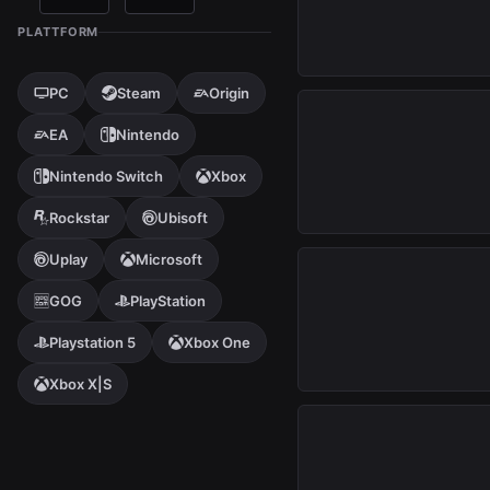
Pris fra (DKK)
Pris til (DKK)
INSTANT
PLATTFORM
LEVERING
PC
Steam
Origin
EA
Nintendo
Nintendo Switch
Xbox
INSTANT
LEVERING
Rockstar
Ubisoft
Uplay
Microsoft
GOG
PlayStation
Playstation 5
Xbox One
INSTANT
LEVERING
Xbox X|S