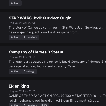
Action
STAR WARS Jedi: Survivor Origin
Udgivet
28 Apr 2023
The story of Cal Kestis continues in Star Wars Jedi: Survivor, a th
galaxy-spanning, action-adventure game from…
Action
Adventure
Company of Heroes 3 Steam
Udgivet
23 Feb 2023
The legendary strategy franchise is back! Company of Heroes 3 is
package of action, tactics and strategy. Take…
Action
Strategy
Elden Ring
Udgivet
25 Feb, 2022
GAME OF THE YEAR ACTION RPG. 97/100 METACRITICRejs dig, Ta
lad din behændighed føre dig mod Elden Rings magt, så du…
Action
Adventure
RPG