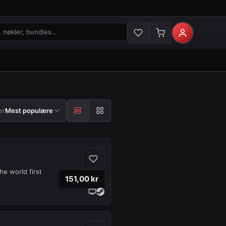
økler og bundles
 etter
er
Mest populære
e world first
151,00 kr