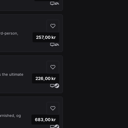
ird-person,
257,00 kr
 the ultimate
226,00 kr
rnished, og
683,00 kr