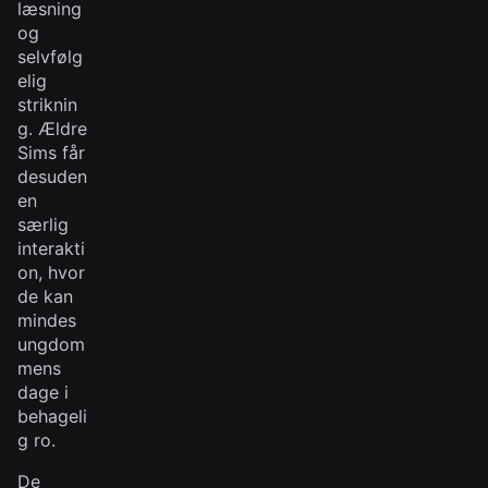
læsning
og
selvfølg
elig
striknin
g. Ældre
Sims får
desuden
en
særlig
interakti
on, hvor
de kan
mindes
ungdom
mens
dage i
behageli
g ro.
De