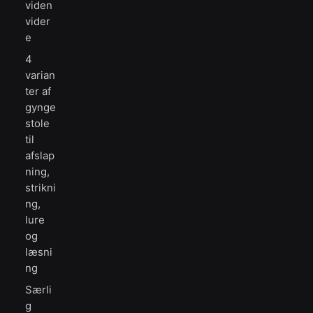
viden
vider
e
4
varian
ter af
gynge
stole
til
afslap
ning,
strikni
ng,
lure
og
læsni
ng
Særli
g