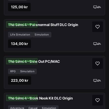
125,00 kr
The Sims 4 - Paranormal Stuff DLC Origin
INSTANT LEVERING
Life Simulation
Simulation
134,00 kr
The Sims 4 - Dine Out PC/MAC
INSTANT LEVERING
RPG
Simulation
223,00 kr
The Sims 4 - Book Nook Kit DLC Origin
INSTANT LEVERING
Adventure
Casual
Simulation