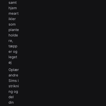
samt
hjem
meart
ikler
som
plante
holde
re,
tæpp
er og
leget
øj
Oplær
andre
Sims i
strikni
ng og
del
din