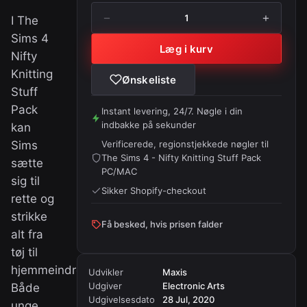
−
+
1
I The
Sims 4
Læg i kurv
Nifty
Knitting
Ønskeliste
Stuff
Pack
Instant levering, 24/7. Nøgle i din
indbakke på sekunder
kan
Verificerede, regionstjekkede nøgler til
Sims
The Sims 4 - Nifty Knitting Stuff Pack
sætte
PC/MAC
sig til
Sikker Shopify-checkout
rette og
strikke
Få besked, hvis prisen falder
alt fra
tøj til
hjemmeindretning.
Udvikler
Maxis
Udgiver
Electronic Arts
Både
Udgivelsesdato
28 Jul, 2020
unge