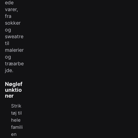
ede
varer,
fra
sokker
og
sweatre
til
malerier
og
træarbe
jde.
Nøglef
unktio
ner
Strik
tøj til
hele
famili
en