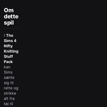
Om
dette
spil
I
The
Sims 4
Nifty
Knitting
Stuff
Pack
kan
Sims
sætte
sig til
rette og
strikke
alt fra
tøj til