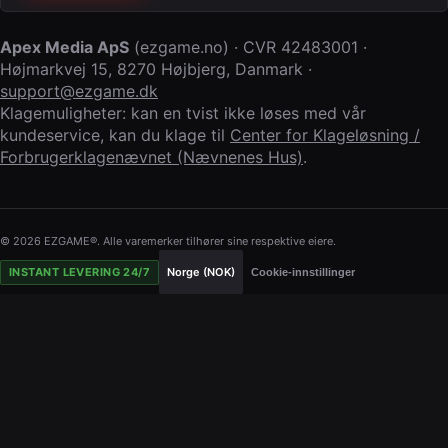
Apex Media ApS
(
ezgame.no
) · CVR
42483001
·
Højmarkvej 15
,
8270 Højbjerg
,
Danmark
·
support@ezgame.dk
Klagemuligheter: kan en tvist ikke løses med vår
kundeservice, kan du klage til
Center for Klageløsning /
Forbrugerklagenævnet (Nævnenes Hus)
.
© 2026 EZGAME®. Alle varemerker tilhører sine respektive eiere.
INSTANT LEVERING 24/7
Norge (NOK)
Cookie-innstillinger