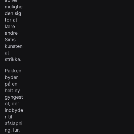
åbner
mulighe
den sig
for at
lære
andre
Sims
kunsten
at
strikke.
Pakken
byder
på en
helt ny
gyngest
ol, der
indbyde
r til
afslapni
ng, lur,