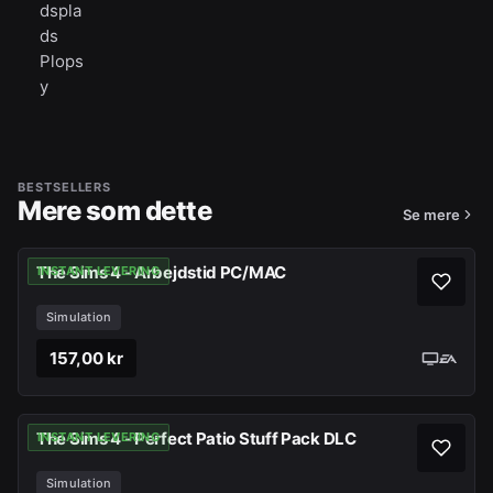
dspla
ds
Plops
y
BESTSELLERS
Mere som dette
Se mere
The Sims 4 - Arbejdstid PC/MAC
INSTANT LEVERING
Simulation
157,00 kr
The Sims 4 - Perfect Patio Stuff Pack DLC
INSTANT LEVERING
Simulation