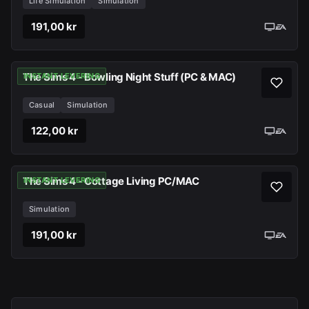
Life Simulation
Simulation
191,00 kr
The Sims 4 - Bowling Night Stuff (PC & MAC)
INSTANT LEVERING
Casual
Simulation
122,00 kr
The Sims 4 - Cottage Living PC/MAC
INSTANT LEVERING
Simulation
191,00 kr