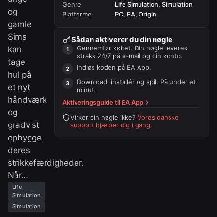
Genre
Life Simulation, Simulation
og
Platforme
PC, EA, Origin
gamle
Sims
Sådan aktiverer du din nøgle
Gennemfør købet. Din nøgle leveres
kan
straks 24/7 på e-mail og din konto.
tage
Indløs koden på
EA App
.
hul på
Download, installér og spil. På under et
et nyt
minut.
håndværk
Aktiveringsguide til
EA App
og
Virker din nøgle ikke?
Vores danske
gradvist
support hjælper dig i gang.
opbygge
deres
strikkefærdigheder.
Når…
Life
Simulation
Simulation