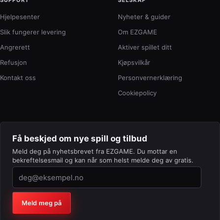
SUPPORT
SELSKAP
Hjelpesenter
Nyheter & guider
Slik fungerer levering
Om EZGAME
Angrerett
Aktiver spillet ditt
Refusjon
Kjøpsvilkår
Kontakt oss
Personvernerklæring
Cookiepolicy
Få beskjed om nye spill og tilbud
Meld deg på nyhetsbrevet fra EZGAME. Du mottar en
bekreftelsesmail og kan når som helst melde deg av gratis.
Firma (la feltet stå tomt)
Meld meg på