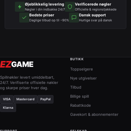
Øjeblikkelig levering
Verificerede nøgler
Nøgler i din indbakke 24/7
Officielle & regionstjekkede
Bedste priser
Dansk support
Daglige tilbud op til −90%
Hurtige svar på dansk
BUTIKK
EZ
GAME
Toppselgere
Spillnøkler levert umiddelbart,
Nye utgivelser
24/7. Verifiserte offisielle nøkler
Tilbud
og skarpe priser hver dag.
Billige spill
VISA
Mastercard
PayPal
Rabattkode
Klarna
Gavekort & abonnementer