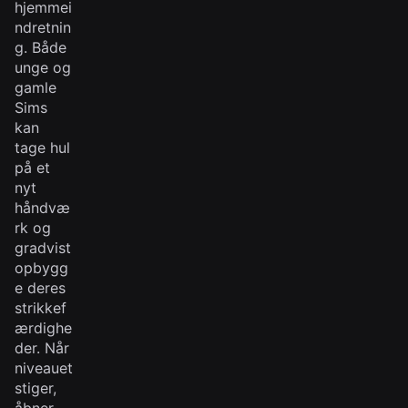
hjemmei
ndretnin
g. Både
unge og
gamle
Sims
kan
tage hul
på et
nyt
håndvæ
rk og
gradvist
opbygg
e deres
strikkef
ærdighe
der. Når
niveauet
stiger,