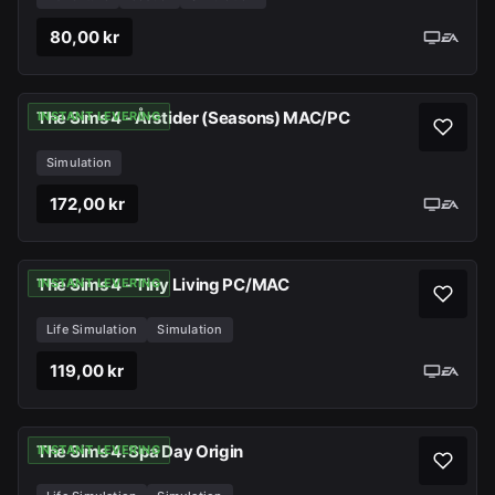
80,00 kr
The Sims 4 - Årstider (Seasons) MAC/PC
INSTANT LEVERING
Simulation
172,00 kr
The Sims 4 - Tiny Living PC/MAC
INSTANT LEVERING
Life Simulation
Simulation
119,00 kr
The Sims 4: Spa Day Origin
INSTANT LEVERING