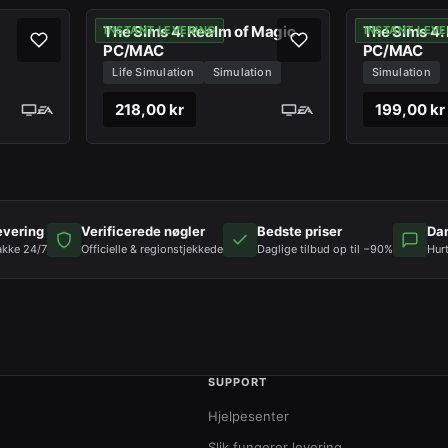
The Sims 4: Realm of Magic
The Sims 4:
INSTANT LEVERING
INSTANT LEVE
PC/MAC
PC/MAC
Life Simulation
Simulation
Simulation
218,00 kr
199,00 kr
evering
Verificerede nøgler
Bedste priser
Da
akke 24/7
Officielle & regionstjekkede
Daglige tilbud op til −90%
Hur
SUPPORT
Hjelpesenter
Slik fungerer levering