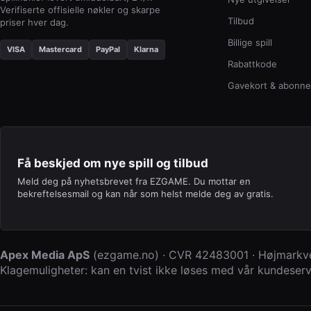
Verifiserte offisielle nøkler og skarpe
Tilbud
priser hver dag.
Billige spill
VISA
Mastercard
PayPal
Klarna
Rabattkode
Gavekort & abonn
Få beskjed om nye spill og tilbud
Meld deg på nyhetsbrevet fra EZGAME. Du mottar en
bekreftelsesmail og kan når som helst melde deg av gratis.
Apex Media ApS
(
ezgame.no
) · CVR
42483001
·
Højmarkve
Klagemuligheter: kan en tvist ikke løses med vår kundeservi