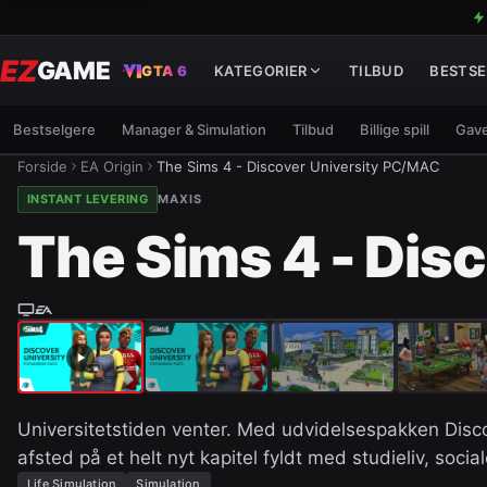
EZ
GAME
GTA 6
KATEGORIER
TILBUD
BESTSE
Bestselgere
Manager & Simulation
Tilbud
Billige spill
Gave
Forside
EA Origin
The Sims 4 - Discover University PC/MAC
INSTANT LEVERING
MAXIS
The Sims 4 - Dis
Universitetstiden venter. Med udvidelsespakken Disco
afsted på et helt nyt kapitel fyldt med studieliv, soc
Life Simulation
Simulation