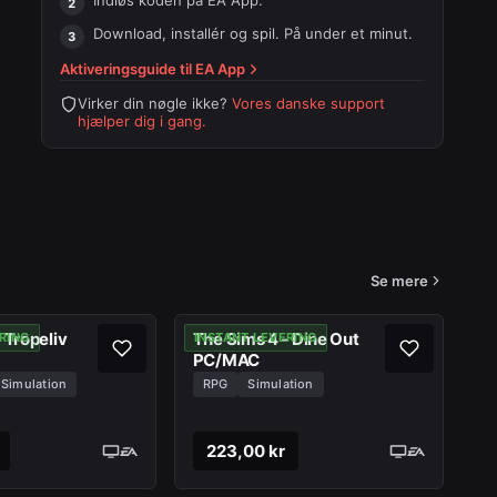
Indløs koden på
EA App
.
Download, installér og spil. På under et minut.
Aktiveringsguide til
EA App
Virker din nøgle ikke?
Vores danske support
hjælper dig i gang.
Se mere
 Tropeliv
The Sims 4 - Dine Out
RING
INSTANT LEVERING
PC/MAC
 Simulation
RPG
Simulation
223,00 kr