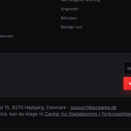
Angrerett
Refusjon
Kontakt oss
ementer
Firm
M
j 15
,
8270 Højbjerg
,
Danmark
·
support@ezgame.dk
ce, kan du klage til
Center for Klageløsning / Forbrugerk