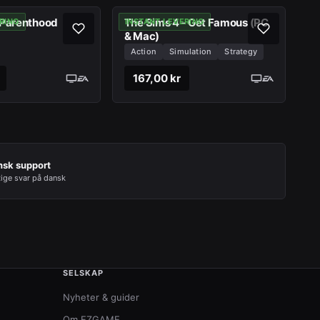
 Parenthood
The Sims 4 - Get Famous (PC
RING
INSTANT LEVERING
& Mac)
Action
Simulation
Strategy
167,00 kr
nsk support
tige svar på dansk
SELSKAP
Nyheter & guider
Om EZGAME