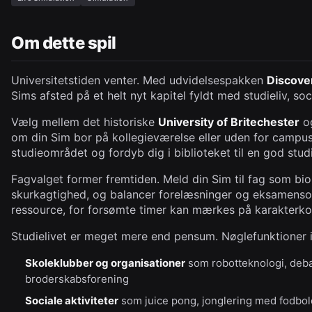
Om dette spil
Universitetstiden venter. Med udvidelsespakken
Discover
Sims afsted på et helt nyt kapitel fyldt med studieliv, so
Vælg mellem det historiske
University of Britechester
o
om din Sim bor på kollegieværelse eller uden for campus. 
studieområdet og fordyb dig i biblioteket til en god stud
Fagvalget former fremtiden. Meld din Sim til fag som biol
skurkagtighed, og balancer forelæsninger og eksamensop
ressource, for forsømte timer kan mærkes på karakterko
Studielivet er meget mere end pensum. Nøglefunktioner i
Skoleklubber og organisationer
som robotteknologi, deba
broderskabsforening
Sociale aktiviteter
som juice pong, jonglering med fodbol