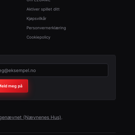
Aktiver spillet ditt
Kjøpsvilkår
Personvernerklæring
Cookiepolicy
a (la feltet stå tomt)
eld meg på
lagenævnet (Nævnenes Hus)
.