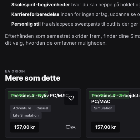
Skolespirit-begivenheder
hvor du kan heppe på holdet og
Karriereforberedelse
inden for ingeniørfag, uddannelse o
Personlig stil
fra afslappede sweatpants til outfits der gø
Efterhånden som semestret skrider frem, finder dine Sims
dit valg, hvordan de omfavner muligheden.
EA ORIGIN
Mere som dette
The Sims 4 - Byliv PC/MAC
The Sims 4 - Arbejdst
INSTANT LEVERING
INSTANT LEVERING
PC/MAC
Adventure
Casual
Simulation
Life Simulation
157,00 kr
157,00 kr