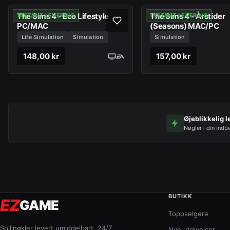
The Sims 4 - Eco Lifestyle
The Sims 4 - Årstider
INSTANT LEVERING
INSTANT LEVERING
PC/MAC
(Seasons) MAC/PC
Life Simulation
Simulation
Simulation
148,00 kr
157,00 kr
Øjeblikkelig l
Nøgler i din indb
BUTIKK
EZ
GAME
Toppselgere
Spillnøkler levert umiddelbart, 24/7.
Nye utgivelser