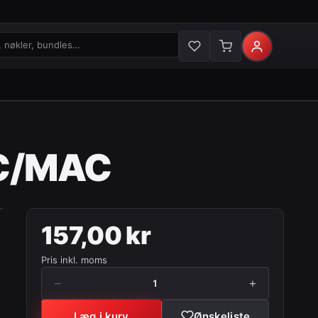
økler og bundles
PC/MAC
157,00 kr
Pris inkl. moms
−
+
1
Læg i kurv
Ønskeliste