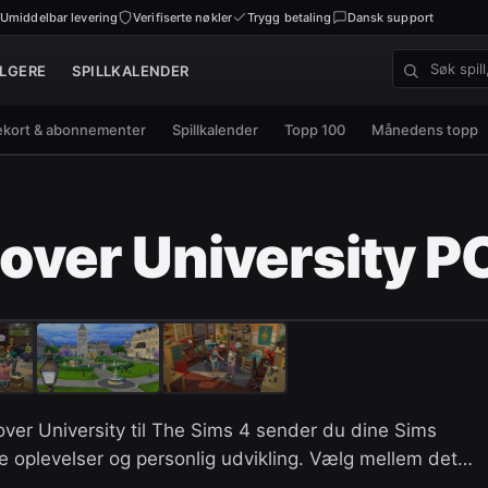
Umiddelbar levering
Verifiserte nøkler
Trygg betaling
Dansk support
LGERE
SPILLKALENDER
Søk spill, n
kort & abonnementer
Spillkalender
Topp 100
Månedens topp
cover University 
ver University til The Sims 4 sender du dine Sims
iale oplevelser og personlig udvikling. Vælg mellem det…