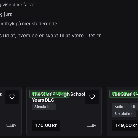
 vise dine farver
g jura
r indtryk på medstuderende
 ud af, hvem de er skabt til at være. Det er
id
The Sims 4 - High School
The Sims 4 -
INSTANT LEVERING
INSTANT LEVE
Years DLC
Simulation
Action
Life
Simulation
170,00 kr
149,00 kr