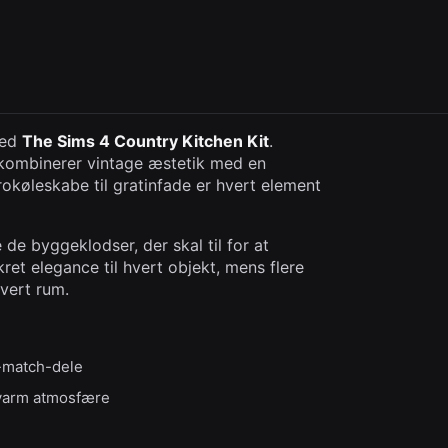
med
The Sims 4 Country Kitchen Kit
.
 kombinerer vintage æstetik med en
trokøleskabe til gratinfade er hvert element
 de byggeklodser, der skal til for at
kret elegance til hvert objekt, mens flere
hvert rum.
-match-dele
 varm atmosfære