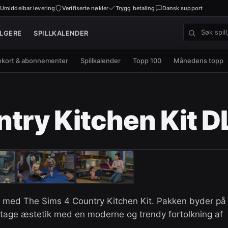
Umiddelbar levering
Verifiserte nøkler
Trygg betaling
Dansk support
LGERE
SPILLKALENDER
Søk spill, n
kort & abonnementer
Spillkalender
Topp 100
Månedens topp
ntry Kitchen Kit D
k med The Sims 4 Country Kitchen Kit. Pakken byder på
intage æstetik med en moderne og trendy fortolkning af