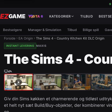
EZ
GAME
GTA 6
KATEGORIER
TILBUD
BESTSE
Bestselgere
Manager & Simulation
Tilbud
Billige spill
Gave
Forside
EA Origin
The Sims 4 - Country Kitchen Kit DLC Origin
INSTANT LEVERING
MAXIS
The Sims 4 - Cou
Giv din Sims køkken et charmerende og tidløst udtry
et helt nyt sæt Build/Buy-objekter, der kombinerer v
en…