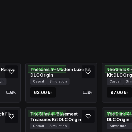
g Rooms
The Sims 4 - Modern Luxe Kit
The Sims 4 
INSTANT LEVERING
INSTANT LEVE
DLC Origin
Kit DLC Orig
ion
Casual
Simulation
Casual
Sim
62,00 kr
97,00 kr
k Fit
The Sims 4 - Basement
The Sims 4 
INSTANT LEVERING
INSTANT LEVE
Treasures Kit DLC Origin
DLC Origin
Casual
Simulation
Adventure