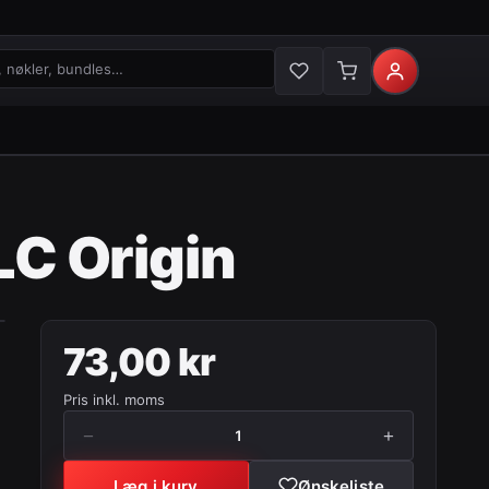
økler og bundles
LC Origin
73,00 kr
Pris inkl. moms
−
+
1
Læg i kurv
Ønskeliste