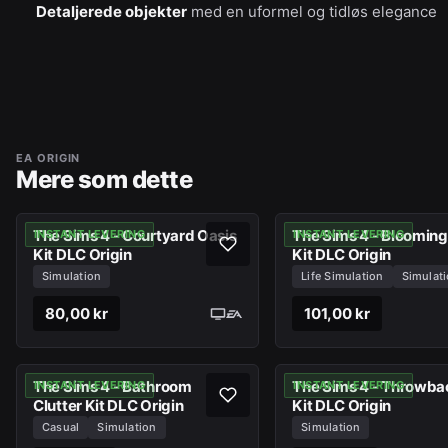
Detaljerede objekter
med en uformel og tidløs elegance
EA ORIGIN
Mere som dette
The Sims 4 - Courtyard Oasis
The Sims 4 - Bloomin
INSTANT LEVERING
INSTANT LEVERING
Kit DLC Origin
Kit DLC Origin
Simulation
Life Simulation
Simulat
80,00 kr
101,00 kr
The Sims 4 - Bathroom
The Sims 4 - Throwbac
INSTANT LEVERING
INSTANT LEVERING
Clutter Kit DLC Origin
Kit DLC Origin
Casual
Simulation
Simulation