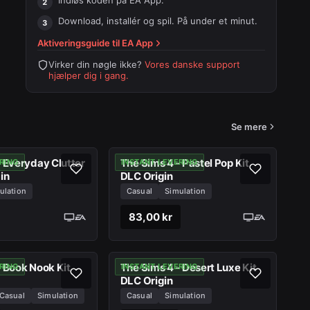
Indløs koden på
EA App
.
Download, installér og spil. På under et minut.
Aktiveringsguide til
EA App
Virker din nøgle ikke?
Vores danske support
hjælper dig i gang.
Se mere
- Everyday Clutter
The Sims 4 - Pastel Pop Kit
RING
INSTANT LEVERING
in
DLC Origin
ulation
Casual
Simulation
83,00 kr
- Book Nook Kit
The Sims 4 - Desert Luxe Kit
RING
INSTANT LEVERING
DLC Origin
Casual
Simulation
Casual
Simulation