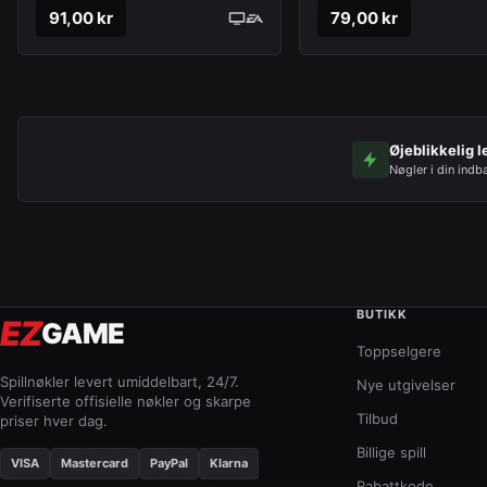
91,00 kr
79,00 kr
Øjeblikkelig l
Nøgler i din indb
BUTIKK
EZ
GAME
Toppselgere
Spillnøkler levert umiddelbart, 24/7.
Nye utgivelser
Verifiserte offisielle nøkler og skarpe
Tilbud
priser hver dag.
Billige spill
VISA
Mastercard
PayPal
Klarna
Rabattkode