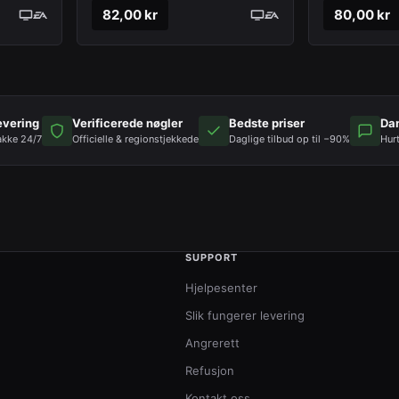
82,00 kr
80,00 kr
evering
Verificerede nøgler
Bedste priser
Da
akke 24/7
Officielle & regionstjekkede
Daglige tilbud op til −90%
Hur
SUPPORT
Hjelpesenter
Slik fungerer levering
Angrerett
Refusjon
Kontakt oss