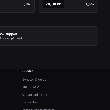
74,00 kr
nsk support
tige svar på dansk
SELSKAP
Nyheter & guider
Om EZGAME
Aktiver spillet ditt
Kjøpsvilkår
Personvernerklæring