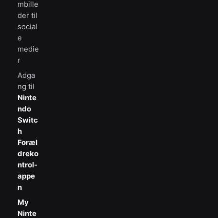
mbille
der til
social
e
medie
r
Adga
ng til
Ninte
ndo
Switc
h
Foræl
dreko
ntrol-
appe
n
My
Ninte