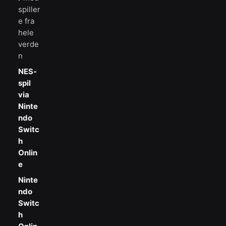
spiller
e fra
hele
verde
n
NES-
spil
via
Ninte
ndo
Switc
h
Onlin
e
Ninte
ndo
Switc
h