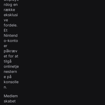
rdog en
række
eksklusi
ve
fordele.
Et
Nintend
o-konto
er
påkræv
et for at
tilgå
onlinetje
nestern
e på
konsolle
n.
Medlem
skabet