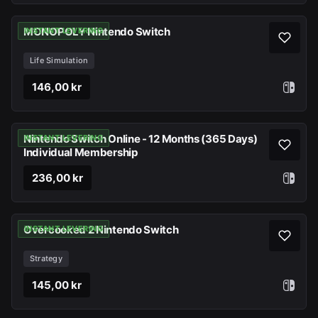
MONOPOLY Nintendo Switch
INSTANT LEVERING
Life Simulation
146,00 kr
Nintendo Switch Online - 12 Months (365 Days)
INSTANT LEVERING
Individual Membership
236,00 kr
Overcooked 2 Nintendo Switch
INSTANT LEVERING
Strategy
145,00 kr