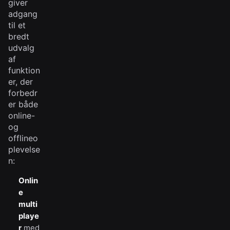
giver
adgang
til et
bredt
udvalg
af
funktion
er, der
forbedr
er både
online-
og
offlineo
plevelse
n:
Onlin
e
multi
playe
r
med