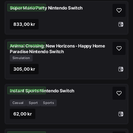
Super Mario Party Nintendo Switch
INSTANT LEVERING
833,00 kr
Animal Crossing: New Horizons - Happy Home
INSTANT LEVERING
Paradise Nintendo Switch
Simulation
305,00 kr
Instant Sports Nintendo Switch
INSTANT LEVERING
Casual
Sport
Sports
62,00 kr