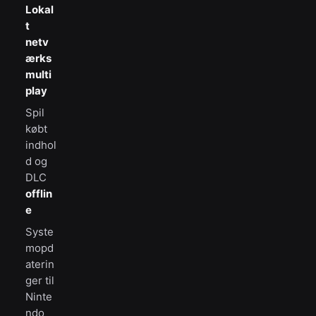
Lokal
t
netv
ærks
multi
play
Spil
købt
indhol
d og
DLC
offlin
e
Syste
mopd
aterin
ger til
Ninte
ndo