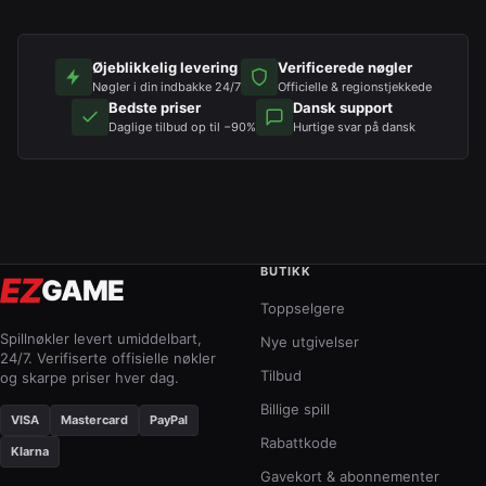
Øjeblikkelig levering
Verificerede nøgler
Nøgler i din indbakke 24/7
Officielle & regionstjekkede
Bedste priser
Dansk support
Daglige tilbud op til −90%
Hurtige svar på dansk
BUTIKK
EZ
GAME
Toppselgere
Spillnøkler levert umiddelbart,
Nye utgivelser
24/7. Verifiserte offisielle nøkler
Tilbud
og skarpe priser hver dag.
Billige spill
VISA
Mastercard
PayPal
Rabattkode
Klarna
Gavekort & abonnementer