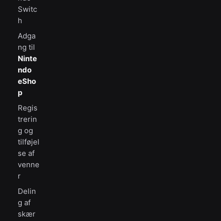
Switc
h
Adga
ng til
Ninte
ndo
eSho
p
Regis
trerin
g og
tilføjel
se af
venne
r
Delin
g af
skær