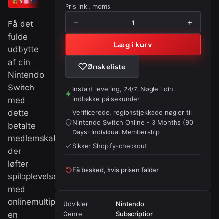
Pris inkl. moms
−
+
1
Få det
fulde
Læg i kurv
udbytte
af din
Ønskeliste
Nintendo
Switch
Instant levering, 24/7. Nøgle i din
indbakke på sekunder
med
dette
Verificerede, regionstjekkede nøgler til
Nintendo Switch Online - 3 Months (90
betalte
Days) Individual Membership
medlemskab,
Sikker Shopify-checkout
der
løfter
Få besked, hvis prisen falder
spiloplevelsen
med
onlinemultiplayerdog
Udvikler
Nintendo
en
Genre
Subscription