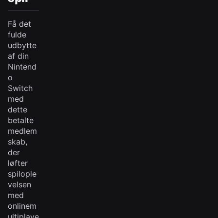
Få det
fulde
udbytte
af din
Nintend
o
Switch
med
dette
betalte
medlem
skab,
der
løfter
spilople
velsen
med
onlinem
ultiplaye