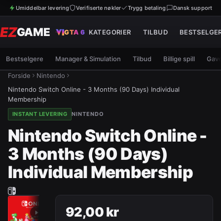
Umiddelbar levering
Verifiserte nøkler
Trygg betaling
Dansk support
EZ
GAME
GTA 6
KATEGORIER
TILBUD
BESTSELGE
Bestselgere
Manager & Simulation
Tilbud
Billige spill
Gave
Forside
Nintendo
Nintendo Switch Online - 3 Months (90 Days) Individual
Membership
INSTANT LEVERING
NINTENDO
Nintendo Switch Online -
3 Months (90 Days)
Individual Membership
92,00 kr