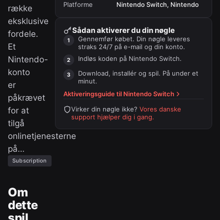
Platforme
Nintendo Switch, Nintendo
række
eksklusive
Sådan aktiverer du din nøgle
fordele.
Gennemfør købet. Din nøgle leveres
Et
straks 24/7 på e-mail og din konto.
Nintendo-
Indløs koden på
Nintendo Switch
.
konto
Download, installér og spil. På under et
minut.
er
Aktiveringsguide til
Nintendo Switch
påkrævet
Virker din nøgle ikke?
Vores danske
for at
support hjælper dig i gang.
tilgå
onlinetjenesterne
på…
Subscription
Om
dette
spil