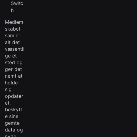
Switc
h
Medlem
skabet
samler
alt det
væsentli
ge ét
sted og
gør det
nemt at
holde
sig
opdater
et,
beskytt
e sine
gemte
data og
nyde