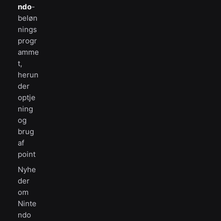
ndo
-
beløn
nings
progr
amme
t,
herun
der
optje
ning
og
brug
af
point
Nyhe
der
om
Ninte
ndo