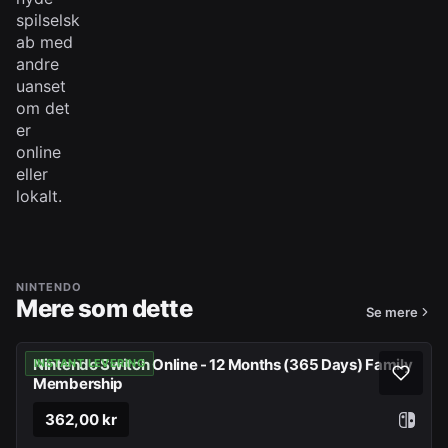
spilselsk
ab med
andre
uanset
om det
er
online
eller
lokalt.
NINTENDO
Mere som dette
Se mere
Nintendo Switch Online - 12 Months (365 Days) Family
INSTANT LEVERING
Membership
362,00 kr