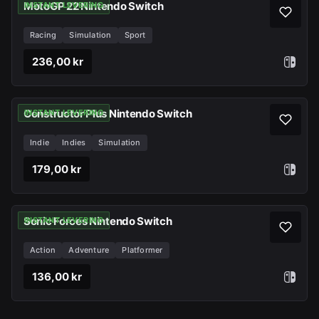
MotoGP 22 Nintendo Switch
INSTANT LEVERING
Racing
Simulation
Sport
236,00 kr
Constructor Plus Nintendo Switch
INSTANT LEVERING
Indie
Indies
Simulation
179,00 kr
Sonic Forces Nintendo Switch
INSTANT LEVERING
Action
Adventure
Platformer
136,00 kr