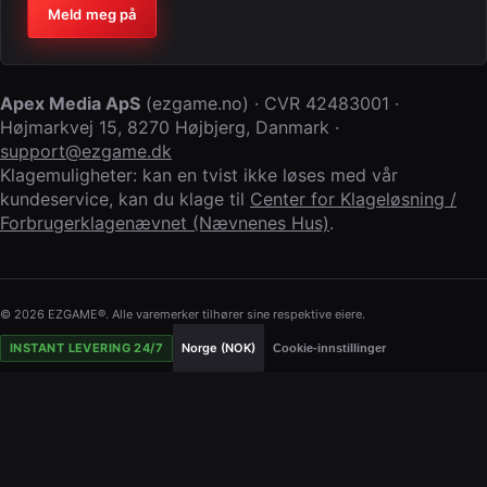
Firma (la feltet stå tomt)
Meld meg på
Apex Media ApS
(
ezgame.no
) · CVR
42483001
·
Højmarkvej 15
,
8270 Højbjerg
,
Danmark
·
support@ezgame.dk
Klagemuligheter: kan en tvist ikke løses med vår
kundeservice, kan du klage til
Center for Klageløsning /
Forbrugerklagenævnet (Nævnenes Hus)
.
© 2026 EZGAME®. Alle varemerker tilhører sine respektive eiere.
INSTANT LEVERING 24/7
Norge (NOK)
Cookie-innstillinger