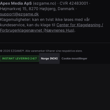
Apex Media ApS
(
ezgame.no
) · CVR
42483001
·
Højmarkvej 15
,
8270 Højbjerg
,
Danmark
·
support@ezgame.dk
Klagemuligheter: kan en tvist ikke løses med vår
kundeservice, kan du klage til
Center for Klageløsning /
Forbrugerklagenævnet (Nævnenes Hus)
.
© 2026 EZGAME®. Alle varemerker tilhører sine respektive eiere.
INSTANT LEVERING 24/7
Norge (NOK)
Cookie-innstillinger