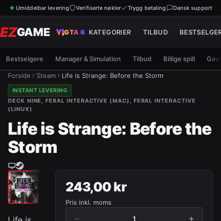
Umiddelbar levering
Verifiserte nøkler
Trygg betaling
Dansk support
EZ
GAME
GTA 6
KATEGORIER
TILBUD
BESTSELGE
Bestselgere
Manager & Simulation
Tilbud
Billige spill
Gave
Forside
Steam
Life is Strange: Before the Storm
INSTANT LEVERING
DECK NINE, FERAL INTERACTIVE (MAC), FERAL INTERACTIVE
(LINUX)
Life is Strange: Before the
Storm
243,00 kr
Pris inkl. moms
−
+
1
Life is