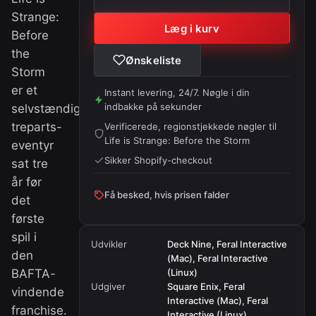
Strange:
Læg i kurv
Before
the
Ønskeliste
Storm
er et
Instant levering, 24/7. Nøgle i din
indbakke på sekunder
selvstændigt
treparts-
Verificerede, regionstjekkede nøgler til
Life is Strange: Before the Storm
eventyr
Sikker Shopify-checkout
sat tre
år før
Få besked, hvis prisen falder
det
første
spil i
Udvikler
Deck Nine, Feral Interactive
den
(Mac), Feral Interactive
BAFTA-
(Linux)
Udgiver
Square Enix, Feral
vindende
Interactive (Mac), Feral
franchise.
Interactive (Linux)