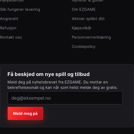
Hjelpesenter
Nyheter & guider
Slik fungerer levering
Om EZGAME
Angrerett
Aktiver spillet ditt
Refusjon
Kjøpsvilkår
Kontakt oss
Personvernerklæring
Cookiepolicy
Få beskjed om nye spill og tilbud
Meld deg på nyhetsbrevet fra EZGAME. Du mottar en
bekreftelsesmail og kan når som helst melde deg av gratis.
Firma (la feltet stå tomt)
Meld meg på