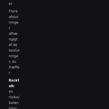
er
Flere
afslut
ninge
r
afhæ
ngigt
af de
beslut
ninge
r, du
træffe
r
Backt
alk
:
en
risiko/
beløn
ning-