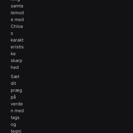
samta
lemod
e med
Chloe
s
karakt
eristis
ke
skarp
hed
Sæt
dit
præg
på
verde
n med
tags
og
tegni