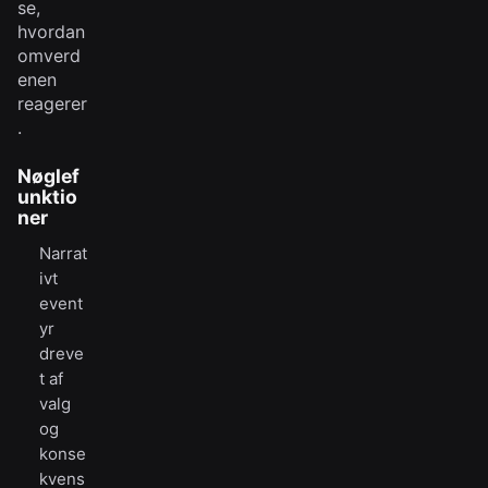
se,
hvordan
omverd
enen
reagerer
.
Nøglef
unktio
ner
Narrat
ivt
event
yr
dreve
t af
valg
og
konse
kvens