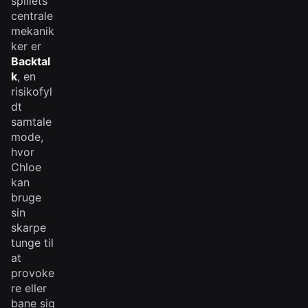
spillets
centrale
mekanik
ker er
Backtal
k
, en
risikofyl
dt
samtale
mode,
hvor
Chloe
kan
bruge
sin
skarpe
tunge til
at
provoke
re eller
bane sig