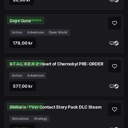
Days Gone
INSTANT LEVERING
Action
Adventure
Open World
179,00 kr
S.T.A.L.K.E.R. 2: Heart of Chernobyl PRE-ORDER
INSTANT LEVERING
Action
Adventure
577,00 kr
Stellaris - First Contact Story Pack DLC Steam
INSTANT LEVERING
Simulation
Strategy