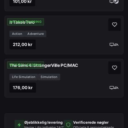
101,00 kr
It Takes Two
INSTANT LEVERING
Action
Adventure
212,00 kr
The Sims 4: StrangerVille PC/MAC
INSTANT LEVERING
Life Simulation
Simulation
176,00 kr
Øjeblikkelig levering
Verificerede nøgler
Nøgler i din indbakke 24/7
Officielle & regionstjekkede