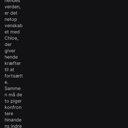
hendes
verden,
er det
netop
venskab
et med
Chloe,
der
giver
hende
kræfter
til at
fortsætt
e.
Samme
n må de
to piger
konfron
tere
hinande
ns indre