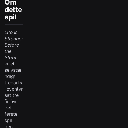
Om
dette
spil
Life is
Strange:
Before
the
Storm
er et
selvstæ
ndigt
treparts
-eventyr
sat tre
år før
det
første
spil i
den