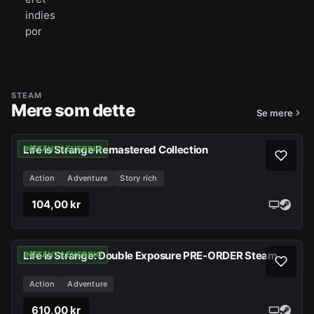
indies
por
STEAM
Mere som dette
Se mere
Life is Strange Remastered Collection
INSTANT LEVERING
Action
Adventure
Story rich
104,00 kr
Life is Strange: Double Exposure PRE-ORDER Steam
INSTANT LEVERING
Action
Adventure
610,00 kr