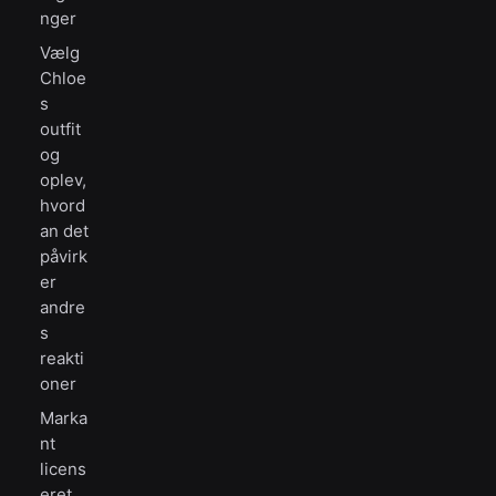
nger
Vælg
Chloe
s
outfit
og
oplev,
hvord
an det
påvirk
er
andre
s
reakti
oner
Marka
nt
licens
eret