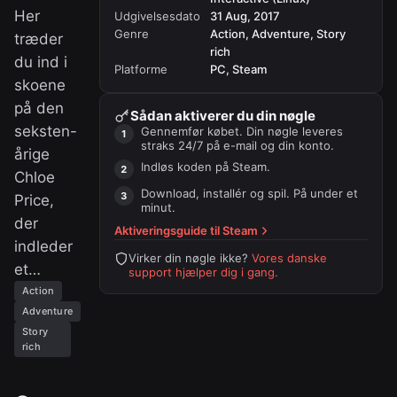
Her
Udgivelsesdato
31 Aug, 2017
Genre
Action, Adventure, Story
træder
rich
du ind i
Platforme
PC, Steam
skoene
på den
Sådan aktiverer du din nøgle
seksten-
Gennemfør købet. Din nøgle leveres
straks 24/7 på e-mail og din konto.
årige
Indløs koden på
Steam
.
Chloe
Download, installér og spil. På under et
Price,
minut.
der
Aktiveringsguide til
Steam
indleder
Virker din nøgle ikke?
Vores danske
et…
support hjælper dig i gang.
Action
Adventure
Story
rich