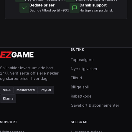
Bedste priser
Dansk support
Daglige tilbud op til −90%
Hurtige svar på dansk
BUTIKK
EZ
GAME
Toppselgere
Spillnøkler levert umiddelbart,
Nye utgivelser
24/7. Verifiserte offisielle nøkler
Tilbud
og skarpe priser hver dag.
Billige spill
VISA
Mastercard
PayPal
Rabattkode
Klarna
Gavekort & abonnementer
SUPPORT
SELSKAP