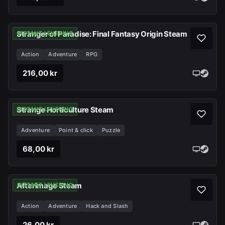
Stranger of Paradise: Final Fantasy Origin Steam
INSTANT LEVERING
Action
Adventure
RPG
216,00 kr
Strange Horticulture Steam
INSTANT LEVERING
Adventure
Point & click
Puzzle
68,00 kr
Afterimage Steam
INSTANT LEVERING
Action
Adventure
Hack and Slash
26,00 kr