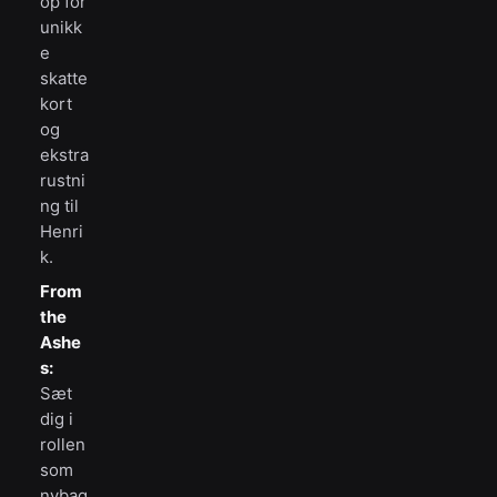
op for
unikk
e
skatte
kort
og
ekstra
rustni
ng til
Henri
k.
From
the
Ashe
s:
Sæt
dig i
rollen
som
nybag