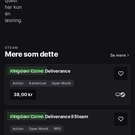
quest
har kun
én
løsning.
STEAM
Mere som dette
Se mere
Kingdom Come: Deliverance
INSTANT LEVERING
Action
Adventure
Open World
38,00 kr
Kingdom Come: Deliverance II Steam
INSTANT LEVERING
Action
Open World
RPG