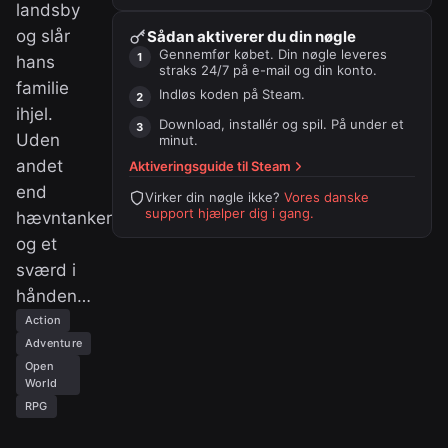
landsby
og slår
Sådan aktiverer du din nøgle
Gennemfør købet. Din nøgle leveres
hans
straks 24/7 på e-mail og din konto.
familie
Indløs koden på
Steam
.
ihjel.
Download, installér og spil. På under et
Uden
minut.
andet
Aktiveringsguide til
Steam
end
Virker din nøgle ikke?
Vores danske
support hjælper dig i gang.
hævntanker
og et
sværd i
hånden…
Action
Adventure
Open
World
RPG