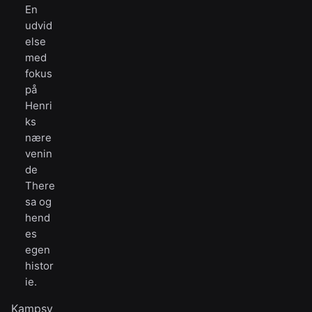
En
udvid
else
med
fokus
på
Henri
ks
nære
venin
de
There
sa og
hend
es
egen
histor
ie.
Kampsy