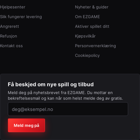
Hjelpesenter
Nyheter & guider
Slik fungerer levering
Om EZGAME
Angrerett
Aktiver spillet ditt
Refusjon
Kjøpsvilkår
Kontakt oss
Personvernerklæring
Cookiepolicy
Få beskjed om nye spill og tilbud
Meld deg på nyhetsbrevet fra EZGAME. Du mottar en
bekreftelsesmail og kan når som helst melde deg av gratis.
Firma (la feltet stå tomt)
Meld meg på