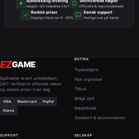
Øjeblikkelig levering
Verificerede nøgler
Nøgler i din indbakke 24/7
Officielle & regionstjekkede
Bedste priser
Dansk support
Daglige tilbud op til −90%
Hurtige svar på dansk
BUTIKK
EZ
GAME
Toppselgere
Spillnøkler levert umiddelbart,
Nye utgivelser
24/7. Verifiserte offisielle nøkler
Tilbud
og skarpe priser hver dag.
Billige spill
VISA
Mastercard
PayPal
Rabattkode
Klarna
Gavekort & abonnementer
SUPPORT
SELSKAP