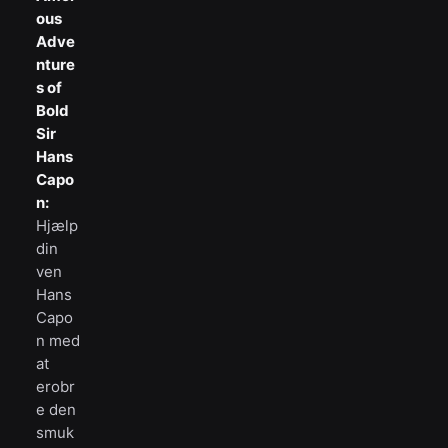
ous
Adve
nture
s of
Bold
Sir
Hans
Capo
n:
Hjælp
din
ven
Hans
Capo
n med
at
erobr
e den
smuk