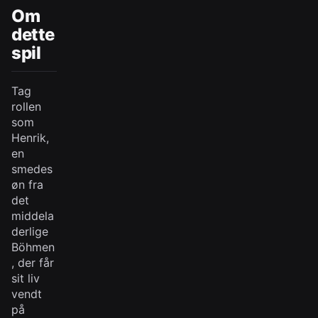
Om
dette
spil
Tag
rollen
som
Henrik,
en
smedes
øn fra
det
middela
derlige
Böhmen
, der får
sit liv
vendt
på