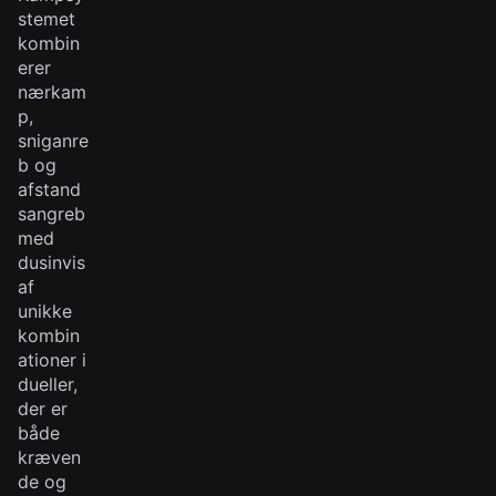
stemet
kombin
erer
nærkam
p,
sniganre
b og
afstand
sangreb
med
dusinvis
af
unikke
kombin
ationer i
dueller,
der er
både
kræven
de og