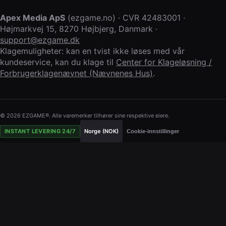
Apex Media ApS
(
ezgame.no
) · CVR
42483001
·
Højmarkvej 15
,
8270 Højbjerg
,
Danmark
·
support@ezgame.dk
Klagemuligheter: kan en tvist ikke løses med vår
kundeservice, kan du klage til
Center for Klageløsning /
Forbrugerklagenævnet (Nævnenes Hus)
.
© 2026 EZGAME®. Alle varemerker tilhører sine respektive eiere.
INSTANT LEVERING 24/7
Norge (NOK)
Cookie-innstillinger