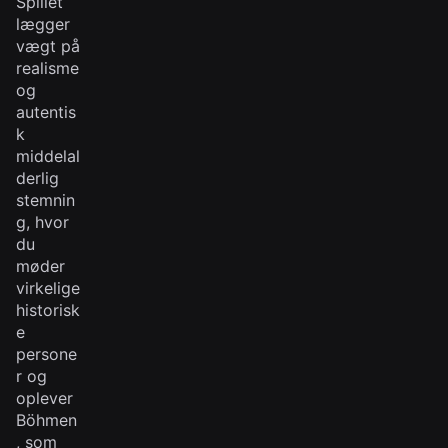
Spillet
lægger
vægt på
realisme
og
autentis
k
middelal
derlig
stemnin
g, hvor
du
møder
virkelige
historisk
e
persone
r og
oplever
Böhmen
, som