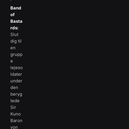
Band
of
Basta
rds:
Slut
dig til
en
grupp
e
lejeso
ldater
under
den
beryg
tede
Sir
Kuno
Baron
von