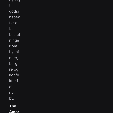
t
godsi
nspek
tør og
tag
beslut
ninge
r om
bygni
nger,
borge
re og
konfli
kter i
din
nye
by.
The
Amor