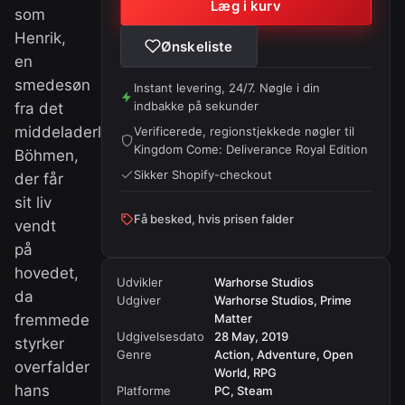
Læg i kurv
som
Henrik,
Ønskeliste
en
smedesøn
Instant levering, 24/7. Nøgle i din
indbakke på sekunder
fra det
middeladerlige
Verificerede, regionstjekkede nøgler til
Kingdom Come: Deliverance Royal Edition
Böhmen,
Sikker Shopify-checkout
der får
sit liv
Få besked, hvis prisen falder
vendt
på
hovedet,
Udvikler
Warhorse Studios
da
Udgiver
Warhorse Studios, Prime
fremmede
Matter
Udgivelsesdato
28 May, 2019
styrker
Genre
Action, Adventure, Open
overfalder
World, RPG
hans
Platforme
PC, Steam