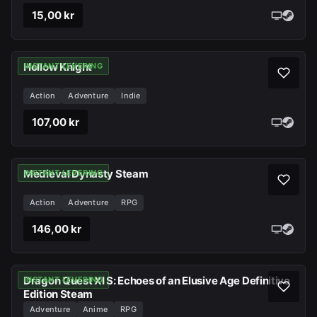
15,00 kr
Hollow Knight
INSTANT LEVERING
Action
Adventure
Indie
107,00 kr
Medieval Dynasty Steam
INSTANT LEVERING
Action
Adventure
RPG
146,00 kr
Dragon Quest XI S: Echoes of an Elusive Age Definitive
INSTANT LEVERING
Edition Steam
Adventure
Anime
RPG