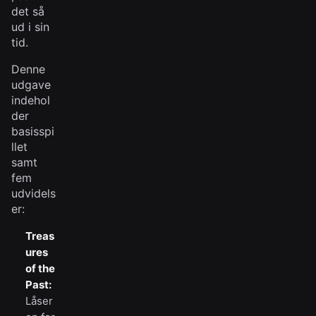
det så
ud i sin
tid.
Denne
udgave
indehol
der
basisspi
llet
samt
fem
udvidels
er:
Treas
ures
of the
Past:
Låser