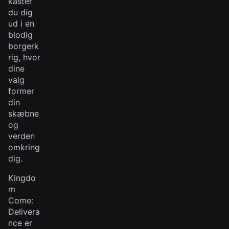
kaster
du dig
ud i en
blodig
borgerk
rig, hvor
dine
valg
former
din
skæbne
og
verden
omkring
dig.
Kingdo
m
Come:
Delivera
nce er