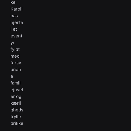
ke
Karoli
nas
hjerte
i et
event
yr
fyldt
med
forsv
undn
e
famili
ejuvel
er og
kærli
gheds
trylle
drikke
.