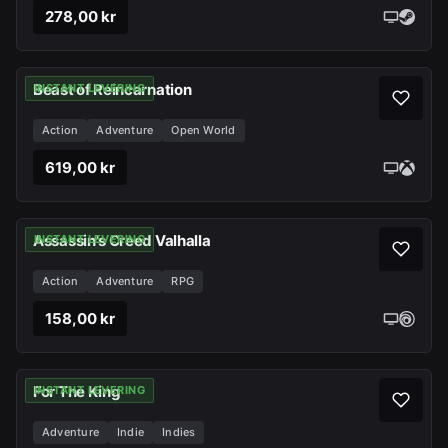
278,00 kr
Beast of Reincarnation
INSTANT LEVERING
Action
Adventure
Open World
619,00 kr
Assassin's Creed Valhalla
INSTANT LEVERING
Action
Adventure
RPG
158,00 kr
For The King
INSTANT LEVERING
Adventure
Indie
Indies