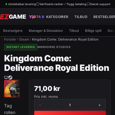
Umiddelbar levering
Verifiserte nøkler
Trygg betaling
Dansk support
EZ
GAME
GTA 6
KATEGORIER
TILBUD
BESTSELGE
Bestselgere
Manager & Simulation
Tilbud
Billige spill
Gave
Forside
Steam
Kingdom Come: Deliverance Royal Edition
INSTANT LEVERING
WARHORSE STUDIOS
Kingdom Come:
Deliverance Royal Edition
71,00 kr
Pris inkl. moms
−
+
1
Tag
rollen