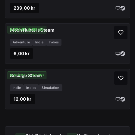
239,00 kr
Moon Hunters Steam
INSTANT LEVERING
Adventure
Indie
Indies
6,00 kr
Besiege Steam
INSTANT LEVERING
Indie
Indies
Simulation
12,00 kr