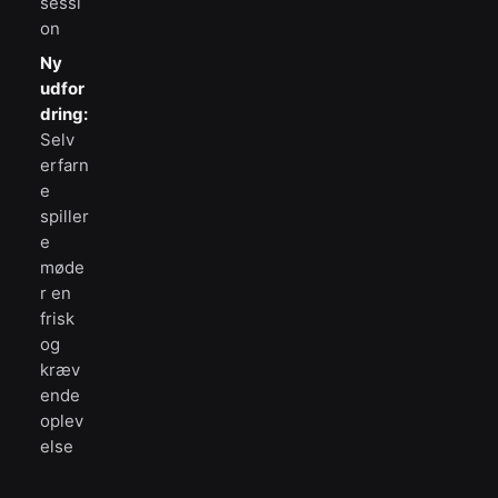
sessi
on
Ny
udfor
dring:
Selv
erfarn
e
spiller
e
møde
r en
frisk
og
kræv
ende
oplev
else