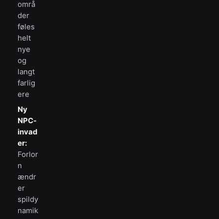
områ
der
føles
helt
nye
og
langt
farlig
ere
Ny
NPC-
invad
er:
Forlor
n
ændr
er
spildy
namik