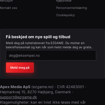
Refusjon
Kjøpsvilkår
Kontakt oss
Personvernerklæring
Cookiepolicy
Få beskjed om nye spill og tilbud
Meld deg på nyhetsbrevet fra EZGAME. Du mottar en
bekreftelsesmail og kan når som helst melde deg av gratis.
Firma (la feltet stå tomt)
Meld meg på
Apex Media ApS
(
ezgame.no
) · CVR
42483001
·
Højmarkvej 15
,
8270 Højbjerg
,
Danmark
·
support@ezgame.dk
Klagemuligheter: kan en tvist ikke løses med vår