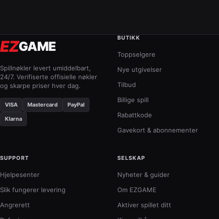
BUTIKK
EZ
GAME
Toppselgere
Spillnøkler levert umiddelbart,
Nye utgivelser
24/7. Verifiserte offisielle nøkler
Tilbud
og skarpe priser hver dag.
Billige spill
VISA
Mastercard
PayPal
Rabattkode
Klarna
Gavekort & abonnementer
SUPPORT
SELSKAP
Hjelpesenter
Nyheter & guider
Slik fungerer levering
Om EZGAME
Angrerett
Aktiver spillet ditt