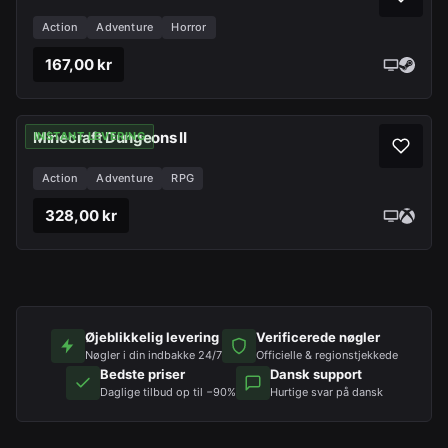
Action
Adventure
Horror
167,00 kr
Minecraft Dungeons II
INSTANT LEVERING
Action
Adventure
RPG
328,00 kr
Øjeblikkelig levering
Verificerede nøgler
Nøgler i din indbakke 24/7
Officielle & regionstjekkede
Bedste priser
Dansk support
Daglige tilbud op til −90%
Hurtige svar på dansk