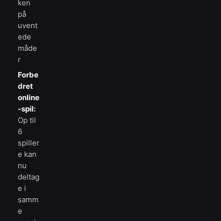
ken
på
uvent
ede
måde
r
Forbe
dret
online
-spil:
Op til
6
spiller
e kan
nu
deltag
e i
samm
e