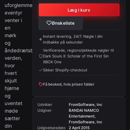
uforglemmelig
Læg i kurv
eventyr
venter i
Ønskeliste
en
mørk
Instant levering, 24/7. Nøgle i din
indbakke på sekunder
og
åndedrætsberøvende
Verificerede, regionstjekkede nøgler til
Dark Souls II: Scholar of the First Sin
verden,
XBOX One
hvor
Sikker Shopify-checkout
hvert
skjult
Få besked, hvis prisen falder
hjørne
og
uventet
Udvikler
FromSoftware, Inc
møde
Udgiver
BANDAI NAMCO
Entertainment,
sætter
FromSoftware, Inc
din
Udgivelsesdato
2 April 2015