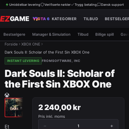
Umiddelbar levering
Verifiserte nøkler
Trygg betaling
Dansk support
EZ
GAME
GTA 6
KATEGORIER
TILBUD
BESTSELGE
Bestselgere
Manager & Simulation
Tilbud
Billige spill
Gave
Forside
XBOX ONE
Dark Souls II: Scholar of the First Sin XBOX One
INSTANT LEVERING
FROMSOFTWARE, INC
Dark Souls II: Scholar of
the First Sin XBOX One
2 240,00 kr
Pris inkl. moms
−
+
1
Et