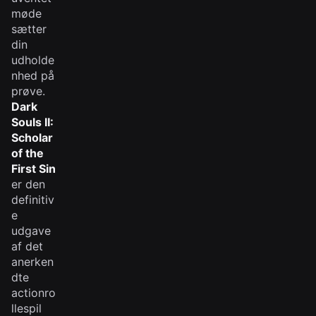
møde
sætter
din
udholde
nhed på
prøve.
Dark
Souls II:
Scholar
of the
First Sin
er den
definitiv
e
udgave
af det
anerken
dte
actionro
llespil