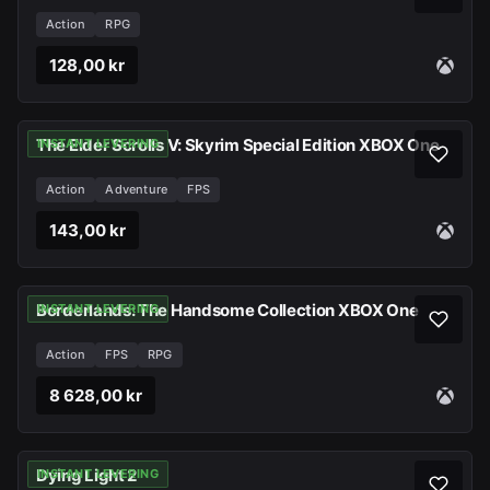
Action
RPG
128,00 kr
The Elder Scrolls V: Skyrim Special Edition XBOX One
INSTANT LEVERING
Action
Adventure
FPS
143,00 kr
Borderlands: The Handsome Collection XBOX One
INSTANT LEVERING
Action
FPS
RPG
8 628,00 kr
Dying Light 2
INSTANT LEVERING