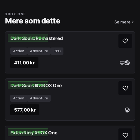
XBOX ONE
Mere som dette
Se mere
Dark Souls: Remastered
INSTANT LEVERING
Action
Adventure
RPG
411,00 kr
Dark Souls III XBOX One
INSTANT LEVERING
Action
Adventure
577,00 kr
Elden Ring XBOX One
INSTANT LEVERING