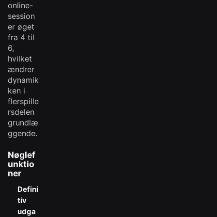
online-
session
er øget
fra 4 til
6,
hvilket
ændrer
dynamik
ken i
flerspille
rsdelen
grundlæ
ggende.
Nøglef
unktio
ner
Defini
tiv
udga