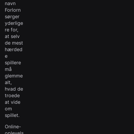
navn
Forlorn
sørger
yderlige
re for,
at selv
de mest
hærded
e
spillere
må
glemme
alt,
hvad de
troede
at vide
om
spillet.
Online-
oplevels