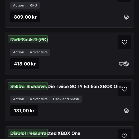
Action
RPG
809,00 kr
Dark Souls 3 (PC)
INSTANT LEVERING
Action
Adventure
418,00 kr
Sekiro: Shadows Die Twice GOTY Edition XBOX One
INSTANT LEVERING
Action
Adventure
Hack and Slash
131,00 kr
Diablo II: Resurrected XBOX One
INSTANT LEVERING