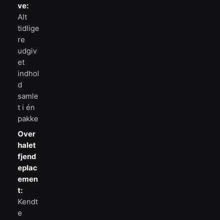
ve:
Alt
tidlige
re
udgiv
et
indhol
d
samle
t i én
pakke
Over
halet
fjend
eplac
emen
t:
Kendt
e