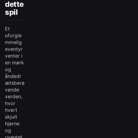
dette
spil
Et
uforgle
mmelig
eventyr
venter i
en mørk
og
åndedr
ætsberø
vende
verden,
hvor
hvert
skjult
hjørne
og
uventet