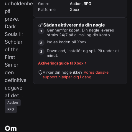
udholdenhed
Genre
Action, RPG
Platforme
Xbox
på
prøve.
Sådan aktiverer du din nøgle
Dark
Gennemfør købet. Din nøgle leveres
Souls II:
straks 24/7 på e-mail og din konto.
Scholar
Indløs koden på
Xbox
.
of the
Download, installér og spil. På under et
minut.
First
Aktiveringsguide til
Xbox
Sin er
den
Virker din nøgle ikke?
Vores danske
support hjælper dig i gang.
definitive
udgave
af det…
Action
RPG
Om