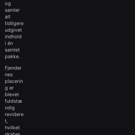
og
samler
alt
tidligere
udgivet
indhold
i én
samlet
pakke.
Fjender
nes
placerin
g er
blevet
fuldstæ
ndig
revidere
t,
hvilket
skaber