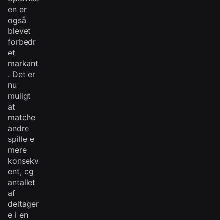
en er
også
blevet
forbedr
et
markant
. Det er
nu
muligt
at
matche
andre
spillere
mere
konsekv
ent, og
antallet
af
deltager
e i en