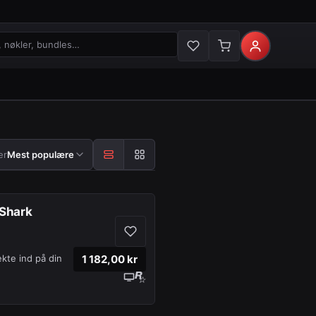
økler og bundles
 etter
er
Mest populære
 Shark
1 182,00 kr
kte ind på din