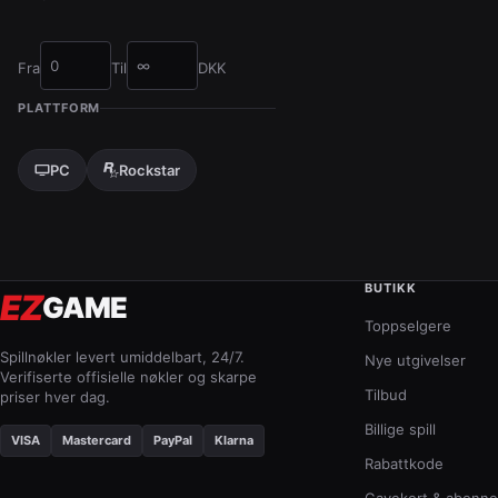
Fra
Til
DKK
Pris fra (DKK)
Pris til (DKK)
PLATTFORM
PC
Rockstar
BUTIKK
EZ
GAME
Toppselgere
Spillnøkler levert umiddelbart, 24/7.
Nye utgivelser
Verifiserte offisielle nøkler og skarpe
Tilbud
priser hver dag.
Billige spill
VISA
Mastercard
PayPal
Klarna
Rabattkode