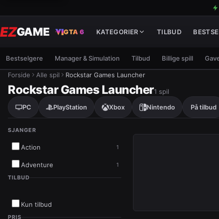
EZ
GAME
GTA 6
KATEGORIER
TILBUD
BESTSE
Bestselgere
Manager & Simulation
Tilbud
Billige spill
Gave
Forside
Alle spil
Rockstar Games Launcher
Rockstar Games Launcher
1
spil
PC
PlayStation
Xbox
Nintendo
På tilbud
SJANGER
Resultater
Action
1
Adventure
1
TILBUD
INSTANT
LEVERING
Kun tilbud
PRIS