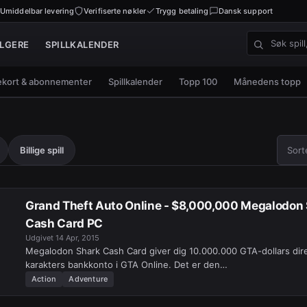
Umiddelbar levering
Verifiserte nøkler
Trygg betaling
Dansk support
LGERE
SPILLKALENDER
Søk spill, n
kort & abonnementer
Spillkalender
Topp 100
Månedens topp
Sorter
Billige spill
Sort
Grand Theft Auto Online - $8,000,000 Megalodon
Cash Card PC
Udgivet
14 Apr, 2015
Megalodon Shark Cash Card giver dig 10.000.000 GTA-dollars dire
karakters bankkonto i GTA Online. Det er den…
Action
Adventure