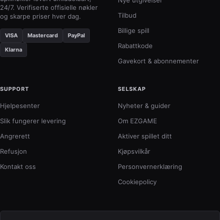
Nye utgivelser
per
24/7. Verifiserte offisielle nøkler
Som
Tilbud
og skarpe priser hver dag.
age
Billige spill
VISA
Mastercard
PayPal
Rabattkode
Klarna
Gavekort & abonnementer
SUPPORT
SELSKAP
Hjelpesenter
Nyheter & guider
Slik fungerer levering
Om EZGAME
Angrerett
Aktiver spillet ditt
Refusjon
Kjøpsvilkår
Kontakt oss
Personvernerklæring
Cookiepolicy