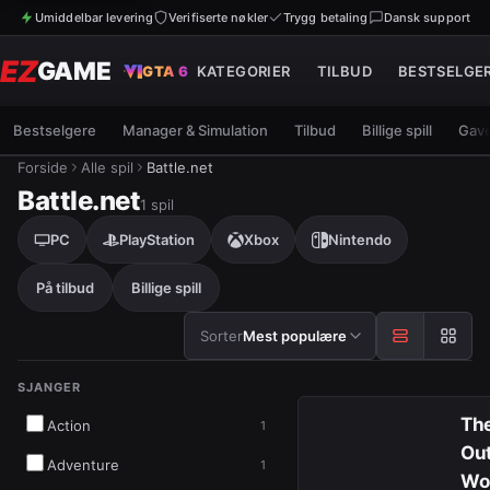
Umiddelbar levering
Verifiserte nøkler
Trygg betaling
Dansk support
EZ
GAME
GTA 6
KATEGORIER
TILBUD
BESTSELGE
Bestselgere
Manager & Simulation
Tilbud
Billige spill
Gave
Forside
Alle spil
Battle.net
Battle.net
1
spil
PC
PlayStation
Xbox
Nintendo
På tilbud
Billige spill
Sorter etter
Sorter
Mest populære
SJANGER
Resultater
Th
Action
1
Ou
Adventure
1
Wo