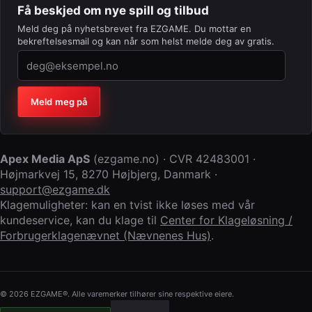
Få beskjed om nye spill og tilbud
Meld deg på nyhetsbrevet fra EZGAME. Du mottar en
bekreftelsesmail og kan når som helst melde deg av gratis.
Firma (la feltet stå tomt)
Meld meg på
Apex Media ApS
(
ezgame.no
) · CVR
42483001
·
Højmarkvej 15
,
8270 Højbjerg
,
Danmark
·
support@ezgame.dk
Klagemuligheter: kan en tvist ikke løses med vår
kundeservice, kan du klage til
Center for Klageløsning /
Forbrugerklagenævnet (Nævnenes Hus)
.
© 2026 EZGAME®. Alle varemerker tilhører sine respektive eiere.