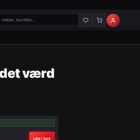
økler og bundles
 det værd
Læg i kurv