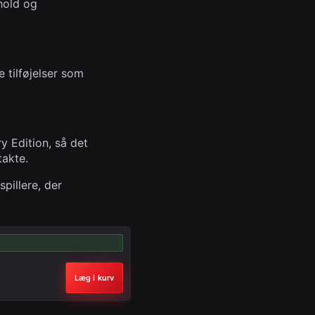
dhold og
 tilføjelser som
 Edition, så det
takte.
pillere, der
Læg i kurv