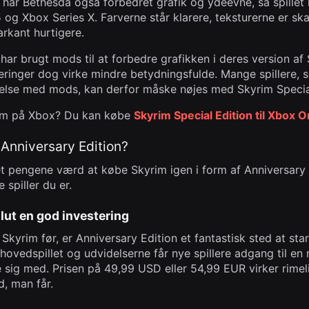
har Bethesda også forbedret grafik og ydeevne, så spillet 
og Xbox Series X. Farverne står klarere, teksturerne er sk
rkant hurtigere.
e har brugt mods til at forbedre grafikken i deres version af
eringer dog virke mindre betydningsfulde. Mange spillere, 
evelse med mods, kan derfor måske nøjes med Skyrim Special
rim på Xbox? Du kan købe
Skyrim Special Edition til Xbox 
Anniversary Edition?
et pengene værd at købe Skyrim igen i form af Anniversary 
 spiller du er.
olut en god investering
t Skyrim før, er Anniversary Edition et fantastisk sted at st
hovedspillet og udvidelserne får nye spillere adgang til en 
 sig med. Prisen på 49,99 USD eller 54,99 EUR virker rimel
d, man får.