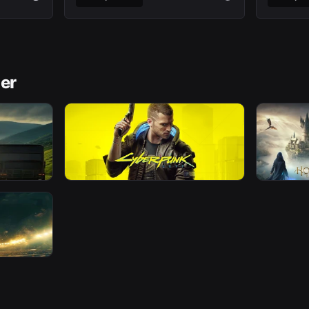
ler
NYHED
NYHED
 Euro
Hvor køber du billigst
Hvordan
e?
Cyberpunk 2077 nøgle i dag?
Hogwart
Lavpris
age siden
Af
EZGAME Redaktionen
for 12 dage siden
Af
EZGAME 
ts FC
dage siden