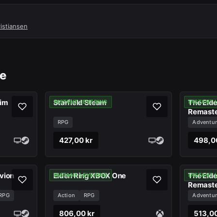
istiansen
be
rim
Starfield Steam
The Elder
INSTANT LEVERING
INSTANT 
Remaste
Steam
RPG
Adventur
427,00 kr
498,0
ivion
Elden Ring XBOX One
The Elder
INSTANT LEVERING
INSTANT 
Remaste
PC
RPG
Action
RPG
Adventur
806,00 kr
513,00