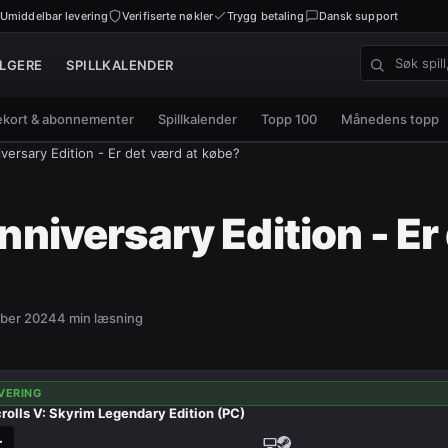
Umiddelbar levering
Verifiserte nøkler
Trygg betaling
Dansk support
LGERE
SPILLKALENDER
Søk spill, n
kort & abonnementer
Spillkalender
Topp 100
Månedens topp
versary Edition - Er det værd at købe?
niversary Edition - Er
ober 2024
4
min læsning
VERING
rolls V: Skyrim Legendary Edition (PC)
r