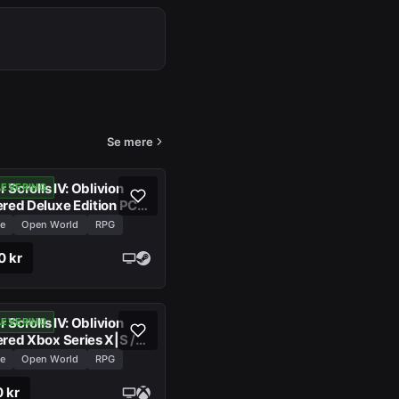
Se mere
 Scrolls IV: Oblivion
LEVERING
red Deluxe Edition PC
e
Open World
RPG
0 kr
 Scrolls IV: Oblivion
LEVERING
red Xbox Series X|S /
e
Open World
RPG
 kr