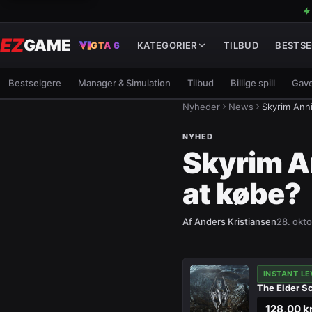
EZ
GAME
GTA 6
KATEGORIER
TILBUD
BESTSE
Bestselgere
Manager & Simulation
Tilbud
Billige spill
Gave
Nyheder
News
Skyrim Anni
NYHED
Skyrim An
at købe?
Af
Anders Kristiansen
28. okt
INSTANT LE
The Elder Sc
128,00 k