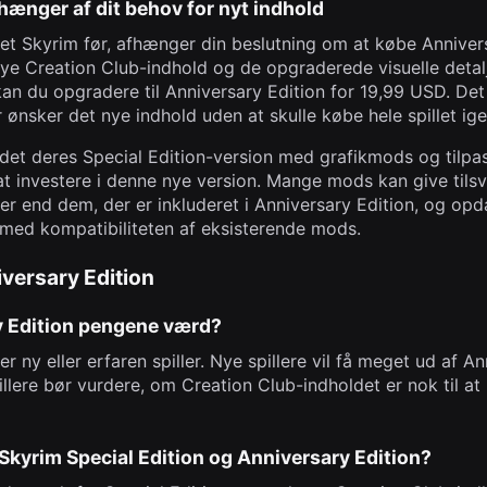
fhænger af dit behov for nyt indhold
llet Skyrim før, afhænger din beslutning om at købe Annivers
ye Creation Club-indhold og de opgraderede visuelle detalj
kan du opgradere til Anniversary Edition for 19,99 USD. De
 ønsker det nye indhold uden at skulle købe hele spillet ige
ddet deres Special Edition-version med grafikmods og tilpas
 at investere i denne nye version. Mange mods kan give tilsv
r end dem, der er inkluderet i Anniversary Edition, og opd
med kompatibiliteten af eksisterende mods.
versary Edition
y Edition pengene værd?
 ny eller erfaren spiller. Nye spillere vil få meget ud af A
illere bør vurdere, om Creation Club-indholdet er nok til a
 Skyrim Special Edition og Anniversary Edition?