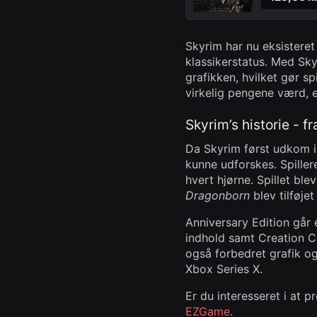
Skyrim har nu eksisteret 
klassikerstatus. Med Sky
grafikken, hvilket gør s
virkelig pengene værd, e
Skyrim’s historie - fr
Da Skyrim først udkom i 
kunne udforskes. Spille
hvert hjørne. Spillet ble
Dragonborn
blev tilføjet
Anniversary Edition går 
indhold samt Creation C
også forbedret grafik o
Xbox Series X.
Er du interesseret i at 
EZGame
.