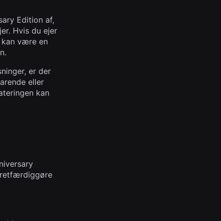
ary Edition af,
er. Hvis du ejer
t kan være en
n.
ninger, er der
arende eller
ateringen kan
nniversary
t retfærdiggøre