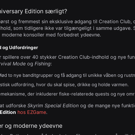
versary Edition særligt?
først og fremmest sin eksklusive adgang til Creation Club, 
dhold, som tidligere ikke var tilgængeligt i samme udgave. S
på moderne konsoller med forbedret ydeevne.
d og Udfordringer
r spillere over 40 stykker Creation Club-indhold og nye fu
rvival Mode
og
Fishing
:
Mød to nye banditgrupper og få adgang til unikke våben og rustn
listisk udfordring, hvor du skal spise, drikke og holde varmen.
kemekanisme, der inkluderer fiske-relaterede quests og nye omr
i at udforske
Skyrim Special Edition
og de mange nye funkti
Edition
hos EZGame
.
ger og moderne ydeevne