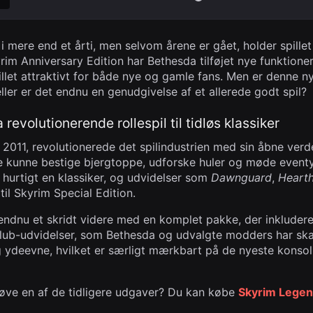
i mere end et årti, men selvom årene er gået, holder spillet 
rim Anniversary Edition har Bethesda tilføjet nye funktione
pillet attraktivt for både nye og gamle fans. Men er denne n
ller er det endnu en genudgivelse af et allerede godt spil?
a revolutionerende rollespil til tidløs klassiker
2011, revolutionerede det spilindustrien med sin åbne verde
re kunne bestige bjergtoppe, udforske huler og møde event
v hurtigt en klassiker, og udvidelser som
Dawnguard
,
Hearth
 til Skyrim Special Edition.
endnu et skridt videre med en komplet pakke, der inkluderer 
lub-udvidelser, som Bethesda og udvalgte modders har skab
g ydeevne, hvilket er særligt mærkbart på de nyeste konso
prøve en af de tidligere udgaver? Du kan købe
Skyrim Legen