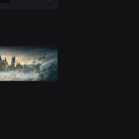
 Scorer Du En
s Legacy Nøgle Til
?
Redaktionen
for 18 dage siden