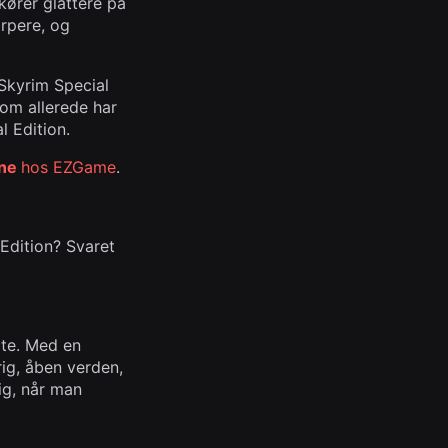
kører glattere på
arpere, og
 Skyrim Special
som allerede har
 Edition.
One
hos EZGame
.
Edition? Svaret
arte. Med en
rig, åben verden,
ig, når man