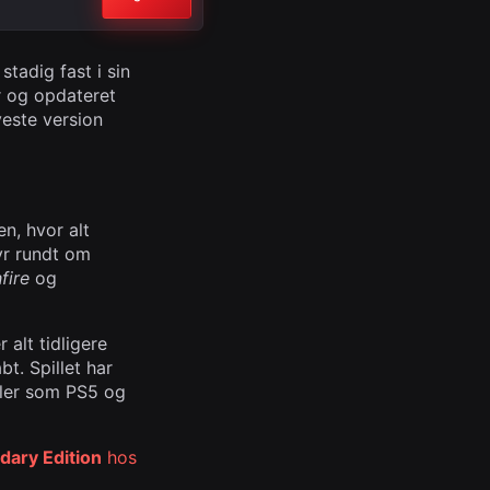
stadig fast i sin
r og opdateret
yeste version
n, hvor alt
yr rundt om
fire
og
alt tidligere
t. Spillet har
ller som PS5 og
dary Edition
hos