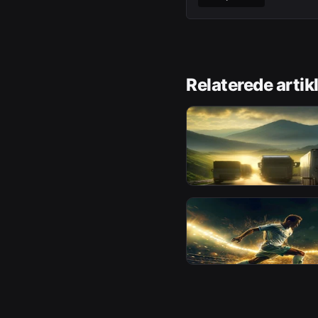
Relaterede artik
NYHED
Hvor finder du billigste
Truck Simulator 2 nøgl
Af
EZGAME Redaktionen
for 5 d
NYHED
Hvor køber du EA Spor
nøgle billigst lige nu?
Af
EZGAME Redaktionen
for 24 