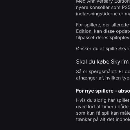
Med Anniversary Edition 
nyere konsoller som PS5 
indlæsningstiderne er ma
For spillere, der allered
Edition, kan disse opdat
tilpasset deres spilopl
Ønsker du at spille Sky
Skal du købe Skyrim 
Så er spørgsmålet: Er d
afhænger af, hvilken type
For nye spillere - abs
Hvis du aldrig har spille
overflod af timer i både 
som kun få spil kan måle
tænker på alt det indhol