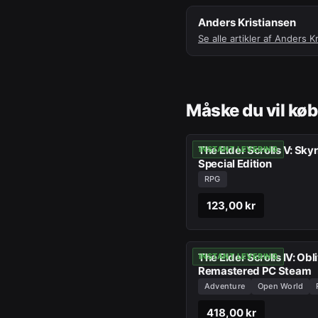
Anders Kristiansen
Se alle artikler af
Anders Kr
Måske du vil kø
The Elder Scrolls V: Sky
INSTANT LEVERING
Special Edition
RPG
123,00 kr
The Elder Scrolls IV: Obl
INSTANT LEVERING
Remastered PC Steam
Adventure
Open World
418,00 kr