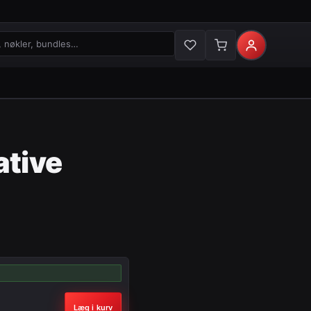
økler og bundles
ative
Læg i kurv