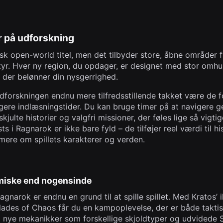
r på udforskning
sk open-world titel, men det tilbyder store, åbne områder 
r. Hver ny region, du opdager, er designet med stor omhu
, der belønner din nysgerrighed.
dforskningen endnu mere tilfredsstillende takket være de 
tigere indlæsningstider. Du kan bruge timer på at navigere g
julte historier og valgfri missioner, der føles lige så vigti
s i Ragnarok er ikke bare fyld – de tilføjer reel værdi til hi
mere om spillets karakterer og verden.
iske end nogensinde
narok er endnu en grund til at spille spillet. Med Kratos’
ades of Chaos får du en kampoplevelse, der er både taktis
så nye mekanikker som forskellige skjoldtyper og udvidede