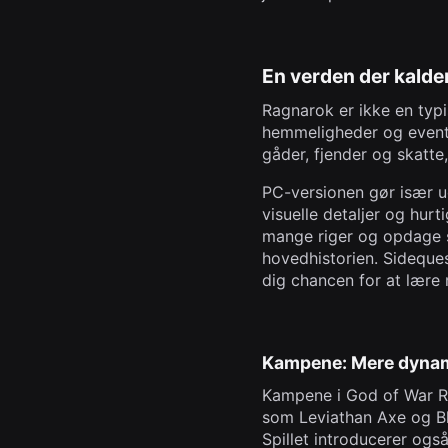
En verden der kalde
Ragnarok er ikke en typi
hemmeligheder og eventy
gåder, fjender og skatte
PC-versionen gør især u
visuelle detaljer og hur
mange riger og opdage sk
hovedhistorien. Sidequest
dig chancen for at lære 
Kampene: Mere dynam
Kampene i God of War Rag
som Leviathan Axe og Bl
Spillet introducerer og