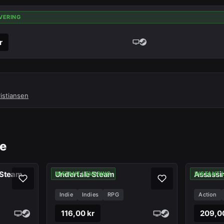
VERING
r
istiansen
be
 Steam
Undertale Steam
Assassi
INSTANT LEVERING
INSTANT 
Indie
Indies
RPG
Action
116,00 kr
209,0