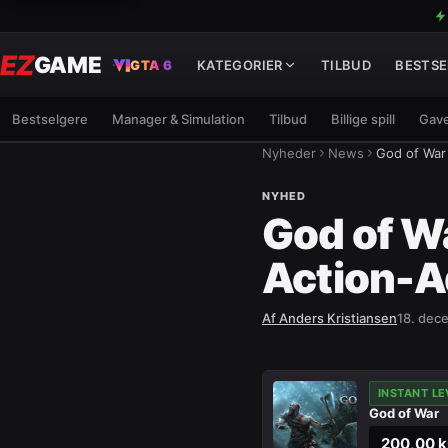
EZ
GAME
GTA 6
KATEGORIER
TILBUD
BESTSE
Bestselgere
Manager & Simulation
Tilbud
Billige spill
Gave
Nyheder
News
God of War 
NYHED
God of Wa
Action-Ad
Af
Anders Kristiansen
18. dec
INSTANT LE
God of War
200,00 k