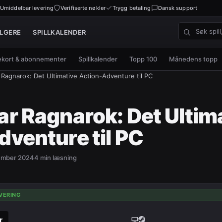
Umiddelbar levering
Verifiserte nøkler
Trygg betaling
Dansk support
LGERE
SPILLKALENDER
Søk spill, n
kort & abonnementer
Spillkalender
Topp 100
Månedens topp
Ragnarok: Det Ultimative Action-Adventure til PC
r Ragnarok: Det Ultim
venture til PC
ember 2024
4
min læsning
VERING
r