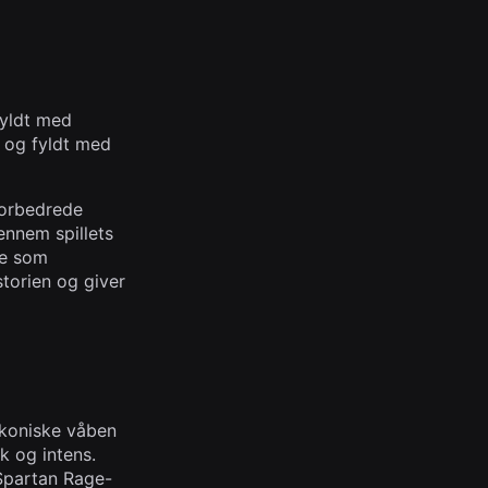
fyldt med
 og fyldt med
forbedrede
ennem spillets
ge som
storien og giver
 ikoniske våben
k og intens.
 Spartan Rage-