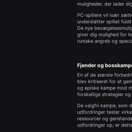
muligheder, der lader dig 
PC-spillere vil især sæt
understøtter spillet fuld
De nye bevægelsesmuligh
giver dig mulighed for h
runiske angreb og specia
Fjender og bosskampe
En af de største forbed
blev kritiseret for at g
og episke kampe mod my
forskellige strategier og
De valgfri kampe, som d
udfordringer tester virk
ressourcer og genstande 
udfordringer op, er dette 