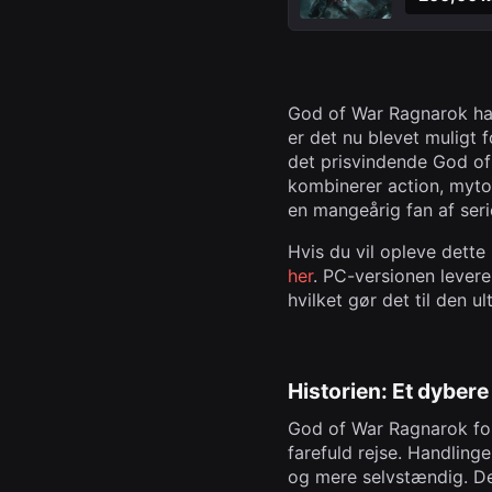
God of War Ragnarok har 
er det nu blevet muligt f
det prisvindende God of 
kombinerer action, myto
en mangeårig fan af seri
Hvis du vil opleve dett
her
. PC-versionen levere
hvilket gør det til den ul
Historien: Et dybere
God of War Ragnarok for
farefuld rejse. Handling
og mere selvstændig. Den