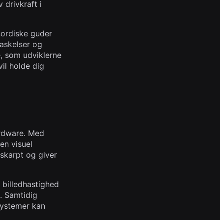
 drivkraft i
nordiske guder
raskelser og
e, som udviklerne
vil holde dig
ardware. Med
 en visuel
vskarpt og giver
 billedhastighed
. Samtidig
 systemer kan