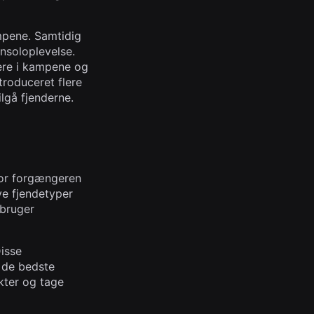
ampene. Samtidig
onsoloplevelse.
ere i kampene og
troduceret flere
lgå fjenderne.
vor forgængeren
ye fjendetyper
 bruger
isse
f de bedste
akter og tage