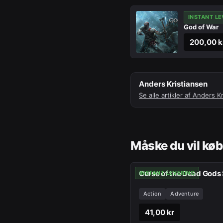
INSTANT LE
God of War
200,00 k
Anders Kristiansen
Se alle artikler af
Anders Kr
Måske du vil kø
Curse of the Dead Gods
INSTANT LEVERING
Action
Adventure
41,00 kr