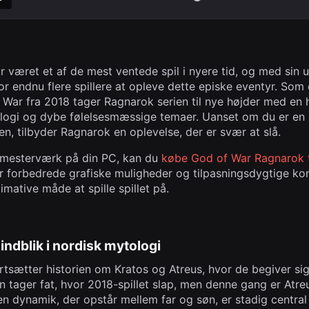
været et af de mest ventede spil i nyere tid, og med sin u
or endnu flere spillere at opleve dette episke eventyr. Som e
War fra 2018 tager Ragnarok serien til nye højder med en h
logi og dybe følelsesmæssige temaer. Uanset om du er en ny
en, tilbyder Ragnarok en oplevelse, der er svær at slå.
e mesterværk på din PC, kan du
købe
God of War Ragnarok
r forbedrede grafiske muligheder og tilpasningsdygtige kontr
timative måde at spille spillet på.
 indblik i nordisk mytologi
tsætter historien om Kratos og Atreus, hvor de begiver si
en tager fat, hvor 2018-spillet slap, men denne gang er Atre
 dynamik, der opstår mellem far og søn, er stadig central 