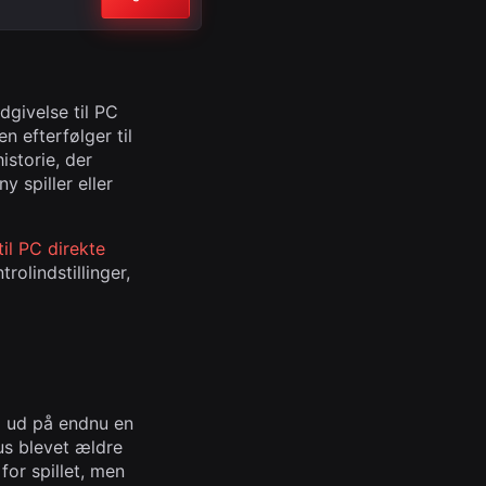
dgivelse til PC
n efterfølger til
istorie, der
 spiller eller
til PC direkte
olindstillinger,
g ud på endnu en
us blevet ældre
for spillet, men