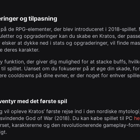
ringer og tilpasning
å de RPG-elementer, der blev introduceret i 2018-spillet. 
uletter og opgraderinger kan du skabe en Kratos, der passer
der elsker at dykke ned i stats og opgraderinger, vil finde mas
e deres karakter.
funktion, der giver dig mulighed for at stacke buffs, hvilke
 til spillet. Uanset om du fokuserer på at øge din skade, fo
ere cooldowns på dine evner, er der noget for enhver spiller
ventyr med det første spil
og vil opleve Kratos’ første rejse ind i den nordiske mytolog
risvindende
God of War (2018)
. Du kan købe spillet til PC
he
verset, karaktererne og den revolutionerende gameplay-form
igt.