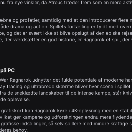
nu fra nye vinkler, da Atreus træder frem som en mere aktiv
æbne og profetier, samtidig med at den introducerer flere 
åde drama og action. Spillets fortælling er fyldt med over
e, og det er svært ikke at blive opslugt af den episke rejs
e, der værdsætter en god historie, er Ragnarok et spil, der 
 på PC
War Ragnarok udnytter det fulde potentiale af moderne h
 ray tracing og ultrabrede skærme bliver hver scene i spillet
, fra de sneklædte landskaber til de intense kampe, står kni
de oplevelse.
e grafikkort kan Ragnarok køre i 4K-opløsning med en stabil
 hvilket gør kampene og udforskningen endnu mere flydende
 grafiske indstillinger, så selv spillere med mindre kraftige
 deres behov.