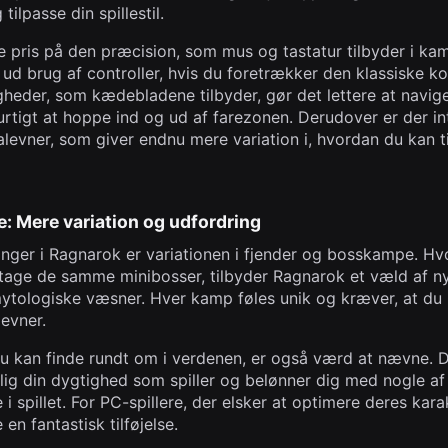
tilpasse din spillestil.
te pris på den præcision, som mus og tastatur tilbyder i k
t ud brug af controller, hvis du foretrækker den klassiske k
eder, som kædebladene tilbyder, gør det lettere at navig
urtigt at hoppe ind og ud af farezonen. Derudover er der in
levner, som giver endnu mere variation i, hvordan du kan ti
: Mere variation og udfordring
ringer i Ragnarok er variationen i fjender og bosskampe. H
entage de samme minibosser, tilbyder Ragnarok et væld af n
tologiske væsner. Hver kamp føles unik og kræver, at du
 evner.
u kan finde rundt om i verdenen, er også værd at nævne. D
elig din dygtighed som spiller og belønner dig med nogle a
i spillet. For PC-spillere, der elsker at optimere deres kar
en fantastisk tilføjelse.