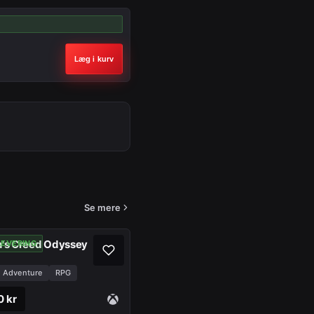
Læg i kurv
Se mere
n's Creed Odyssey
LEVERING
Adventure
RPG
0 kr