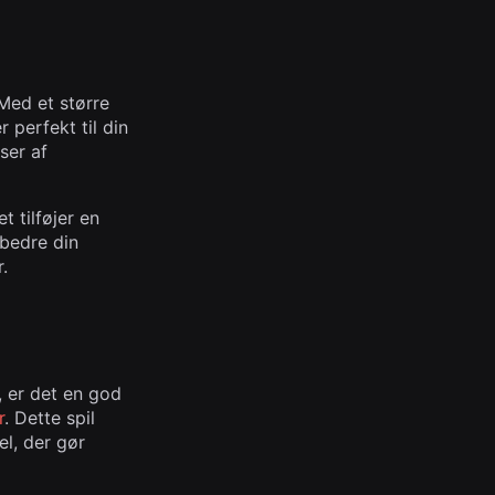
Med et større
 perfekt til din
ser af
t tilføjer en
rbedre din
.
i, er det en god
r
. Dette spil
el, der gør